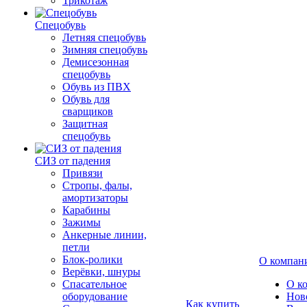
Трикотаж
Спецобувь
Летняя спецобувь
Зимняя спецобувь
Демисезонная
спецобувь
Обувь из ПВХ
Обувь для
сварщиков
Защитная
спецобувь
СИЗ от падения
Привязи
Стропы, фалы,
амортизаторы
Карабины
Зажимы
Анкерные линии,
петли
Блок-ролики
О компан
Верёвки, шнуры
Спасательное
О к
оборудование
Нов
Как купить