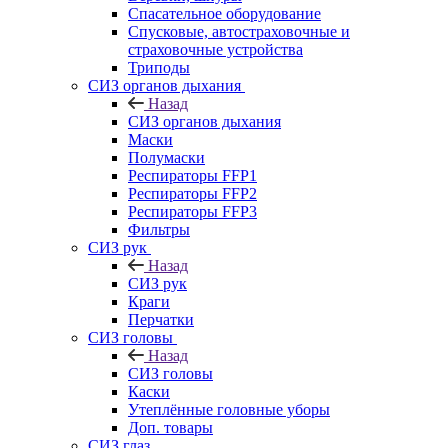
Спасательное оборудование
Спусковые, автостраховочные и
страховочные устройства
Триподы
СИЗ органов дыхания
Назад
СИЗ органов дыхания
Маски
Полумаски
Респираторы FFP1
Респираторы FFP2
Респираторы FFP3
Фильтры
СИЗ рук
Назад
СИЗ рук
Краги
Перчатки
СИЗ головы
Назад
СИЗ головы
Каски
Утеплённые головные уборы
Доп. товары
СИЗ глаз