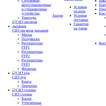
Спусковые,
Вак
автостраховочные
Пар
Условия
и страховочные
Про
оплаты
устройства
Как
Акции
Условия
Триподы
доставки
Гарантия
на товар
СИЗ органов дыхания
Маски
Полумаски
Респираторы
Кон
FFP1
Респираторы
FFP2
Респираторы
FFP3
Фильтры
СИЗ рук
Краги
Перчатки
СИЗ головы
Каски
Утеплённые