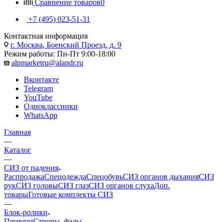
Сравнение товаров
0
+7 (495) 023-51-31
Контактная информация
г. Москва, Боенский Проезд, д. 9
Режим работы: Пн-Пт 9:00-18:00
alpmarketru@alandr.ru
Вконтакте
Telegram
YouTube
Одноклассники
WhatsApp
Главная
—
Каталог
—
СИЗ от падения
Распродажа
Спецодежда
Спецобувь
СИЗ органов дыхания
СИЗ
рук
СИЗ головы
СИЗ глаз
СИЗ органов слуха
Доп.
товары
Готовые комплекты СИЗ
—
Блок-ролики
Привязи
Стропы, фалы,