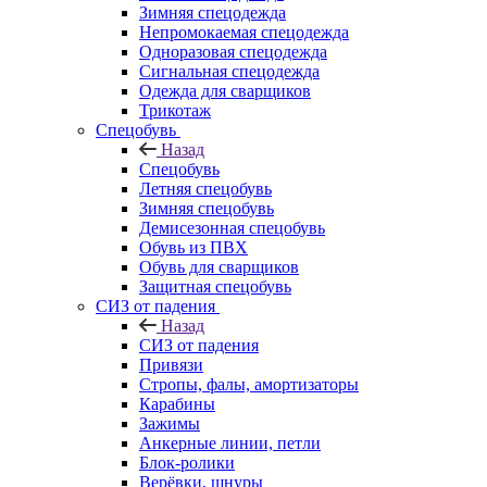
Зимняя спецодежда
Непромокаемая спецодежда
Одноразовая спецодежда
Сигнальная спецодежда
Одежда для сварщиков
Трикотаж
Спецобувь
Назад
Спецобувь
Летняя спецобувь
Зимняя спецобувь
Демисезонная спецобувь
Обувь из ПВХ
Обувь для сварщиков
Защитная спецобувь
СИЗ от падения
Назад
СИЗ от падения
Привязи
Стропы, фалы, амортизаторы
Карабины
Зажимы
Анкерные линии, петли
Блок-ролики
Верёвки, шнуры