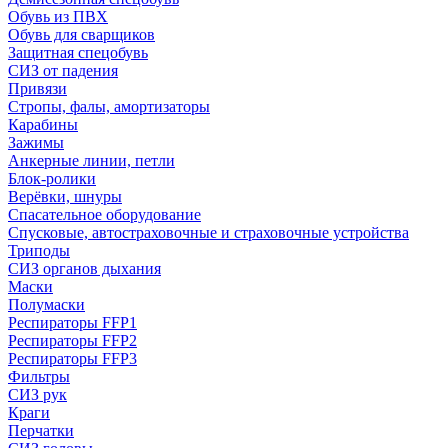
Обувь из ПВХ
Обувь для сварщиков
Защитная спецобувь
СИЗ от падения
Привязи
Стропы, фалы, амортизаторы
Карабины
Зажимы
Анкерные линии, петли
Блок-ролики
Верёвки, шнуры
Спасательное оборудование
Спусковые, автостраховочные и страховочные устройства
Триподы
СИЗ органов дыхания
Маски
Полумаски
Респираторы FFP1
Респираторы FFP2
Респираторы FFP3
Фильтры
СИЗ рук
Краги
Перчатки