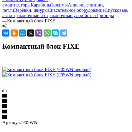
амортизаторы
Карабины
Зажимы
Анкерные линии,
петли
Верёвки, шнуры
Спасательное оборудование
Спусковые,
автостраховочные и страховочные устройства
Триподы
—
Компактный блок FIXE
Компактный блок FIXE
Артикул:
P05WN