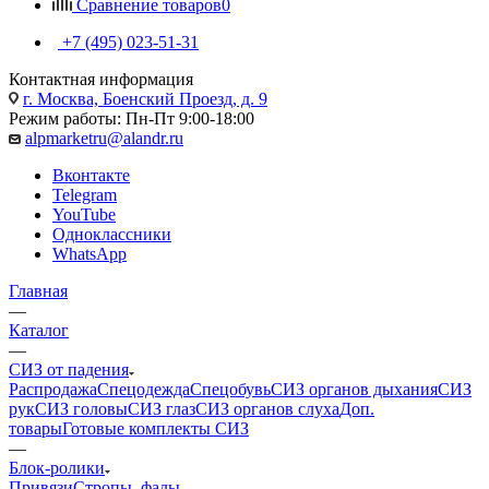
Сравнение товаров
0
+7 (495) 023-51-31
Контактная информация
г. Москва, Боенский Проезд, д. 9
Режим работы: Пн-Пт 9:00-18:00
alpmarketru@alandr.ru
Вконтакте
Telegram
YouTube
Одноклассники
WhatsApp
Главная
—
Каталог
—
СИЗ от падения
Распродажа
Спецодежда
Спецобувь
СИЗ органов дыхания
СИЗ
рук
СИЗ головы
СИЗ глаз
СИЗ органов слуха
Доп.
товары
Готовые комплекты СИЗ
—
Блок-ролики
Привязи
Стропы, фалы,