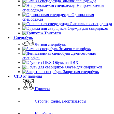
Зимняя спецодежда
Непромокаемая
спецодежда
Одноразовая
спецодежда
Сигнальная спецодежда
Одежда для сварщиков
Трикотаж
Спецобувь
Летняя спецобувь
Зимняя спецобувь
Демисезонная
спецобувь
Обувь из ПВХ
Обувь для сварщиков
Защитная спецобувь
СИЗ от падения
Привязи
Стропы, фалы, амортизаторы
Карабины