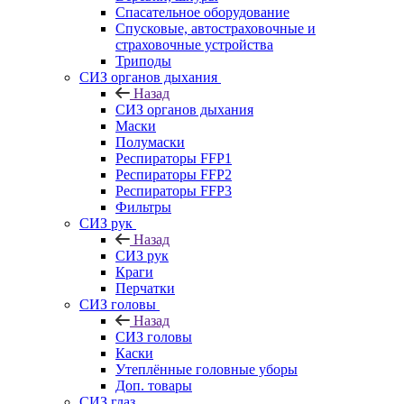
Спасательное оборудование
Спусковые, автостраховочные и
страховочные устройства
Триподы
СИЗ органов дыхания
Назад
СИЗ органов дыхания
Маски
Полумаски
Респираторы FFP1
Респираторы FFP2
Респираторы FFP3
Фильтры
СИЗ рук
Назад
СИЗ рук
Краги
Перчатки
СИЗ головы
Назад
СИЗ головы
Каски
Утеплённые головные уборы
Доп. товары
СИЗ глаз