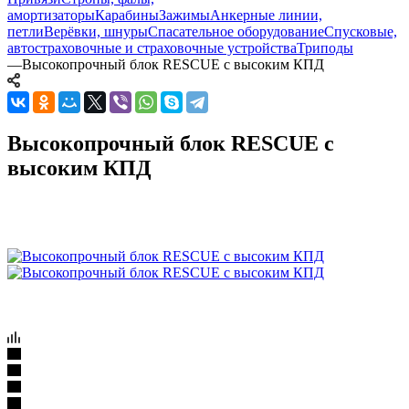
амортизаторы
Карабины
Зажимы
Анкерные линии,
петли
Верёвки, шнуры
Спасательное оборудование
Спусковые,
автостраховочные и страховочные устройства
Триподы
—
Высокопрочный блок RESCUE с высоким КПД
Высокопрочный блок RESCUE с
высоким КПД