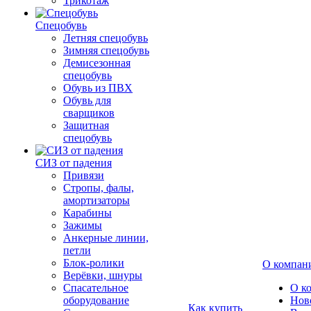
Трикотаж
Спецобувь
Летняя спецобувь
Зимняя спецобувь
Демисезонная
спецобувь
Обувь из ПВХ
Обувь для
сварщиков
Защитная
спецобувь
СИЗ от падения
Привязи
Стропы, фалы,
амортизаторы
Карабины
Зажимы
Анкерные линии,
петли
Блок-ролики
О компан
Верёвки, шнуры
Спасательное
О к
оборудование
Нов
Как купить