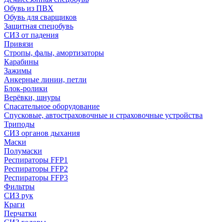
Обувь из ПВХ
Обувь для сварщиков
Защитная спецобувь
СИЗ от падения
Привязи
Стропы, фалы, амортизаторы
Карабины
Зажимы
Анкерные линии, петли
Блок-ролики
Верёвки, шнуры
Спасательное оборудование
Спусковые, автостраховочные и страховочные устройства
Триподы
СИЗ органов дыхания
Маски
Полумаски
Респираторы FFP1
Респираторы FFP2
Респираторы FFP3
Фильтры
СИЗ рук
Краги
Перчатки