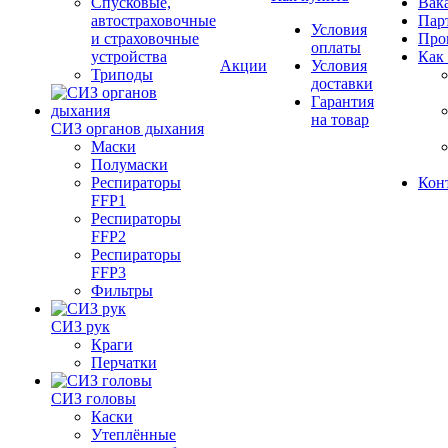
Спусковые,
Вак
автостраховочные
Пар
Условия
и страховочные
Про
оплаты
устройства
Как
Акции
Условия
Триподы
доставки
Гарантия
на товар
СИЗ органов дыхания
Маски
Полумаски
Респираторы
Кон
FFP1
Респираторы
FFP2
Респираторы
FFP3
Фильтры
СИЗ рук
Краги
Перчатки
СИЗ головы
Каски
Утеплённые