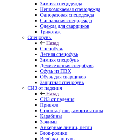
Зимняя спецодежда
Непромокаемая спецодежда
Одноразовая спецодежда
Сигнальная спецодежда
Одежда для сварщиков
Трикотаж
Спецобувь
Назад
Спецобувь
Летняя спецобувь
Зимняя спецобувь
Демисезонная спецобувь
Обувь из ПВХ
Обувь для сварщиков
Защитная спецобувь
СИЗ от падения
Назад
СИЗ от падения
Привязи
Стропы, фалы, амортизаторы
Карабины
Зажимы
Анкерные линии, петли
Блок-ролики
Верёвки, шнуры