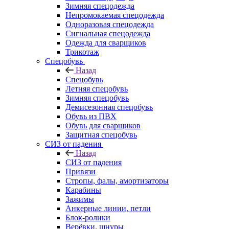
Зимняя спецодежда
Непромокаемая спецодежда
Одноразовая спецодежда
Сигнальная спецодежда
Одежда для сварщиков
Трикотаж
Спецобувь
Назад
Спецобувь
Летняя спецобувь
Зимняя спецобувь
Демисезонная спецобувь
Обувь из ПВХ
Обувь для сварщиков
Защитная спецобувь
СИЗ от падения
Назад
СИЗ от падения
Привязи
Стропы, фалы, амортизаторы
Карабины
Зажимы
Анкерные линии, петли
Блок-ролики
Верёвки, шнуры