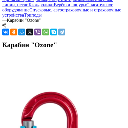
линии, петли
Блок-ролики
Верёвки, шнуры
Спасательное
оборудование
Спусковые, автостраховочные и страховочные
устройства
Триподы
—
Карабин "Ozone"
Карабин "Ozone"