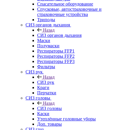
Спасательное оборудование
Спусковые, автостраховочные и
страховочные устройства
Триподы
СИЗ органов дыхания
Назад
СИЗ органов дыхания
Маски
Полумаски
Респираторы FFP1
Респираторы FFP2
Респираторы FFP3
Фильтры
СИЗ рук
Назад
СИЗ рук
Краги
Перчатки
СИЗ головы
Назад
СИЗ головы
Каски
Утеплённые головные уборы
Доп. товары
СИЗ глаз