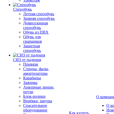
Трикотаж
Спецобувь
Летняя спецобувь
Зимняя спецобувь
Демисезонная
спецобувь
Обувь из ПВХ
Обувь для
сварщиков
Защитная
спецобувь
СИЗ от падения
Привязи
Стропы, фалы,
амортизаторы
Карабины
Зажимы
Анкерные линии,
петли
Блок-ролики
О компан
Верёвки, шнуры
Спасательное
О к
оборудование
Нов
Как купить