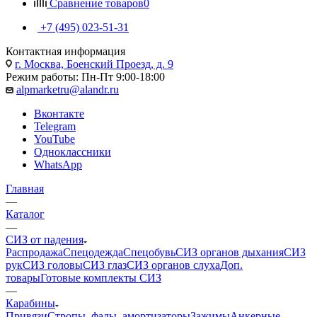
Сравнение товаров
0
+7 (495) 023-51-31
Контактная информация
г. Москва, Боенский Проезд, д. 9
Режим работы: Пн-Пт 9:00-18:00
alpmarketru@alandr.ru
Вконтакте
Telegram
YouTube
Одноклассники
WhatsApp
Главная
—
Каталог
—
СИЗ от падения
Распродажа
Спецодежда
Спецобувь
СИЗ органов дыхания
СИЗ
рук
СИЗ головы
СИЗ глаз
СИЗ органов слуха
Доп.
товары
Готовые комплекты СИЗ
—
Карабины
Привязи
Стропы, фалы, амортизаторы
Зажимы
Анкерные