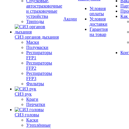
Спусковые,
Вак
автостраховочные
Пар
Условия
и страховочные
Про
оплаты
устройства
Как
Акции
Условия
Триподы
доставки
Гарантия
на товар
СИЗ органов дыхания
Маски
Полумаски
Респираторы
Кон
FFP1
Респираторы
FFP2
Респираторы
FFP3
Фильтры
СИЗ рук
Краги
Перчатки
СИЗ головы
Каски
Утеплённые