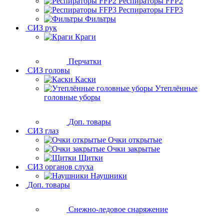
Респираторы FFP2
Респираторы FFP3
Фильтры
СИЗ рук
Краги
Перчатки
СИЗ головы
Каски
Утеплённые
головные уборы
Доп. товары
СИЗ глаз
Очки открытые
Очки закрытые
Щитки
СИЗ органов слуха
Наушники
Доп. товары
Снежно-ледовое снаряжение