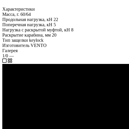
Характеристики
Масса, г. 60/64
Продольная нагрузка, кН 22
Поперечная нагрузка, кН 5
Нагрузка с раскрытой муфтой, кН 8
Раскрытие карабина, мм 20
Тип защелки keylock
Изготовитель VENTO
Галерея
1/0
—