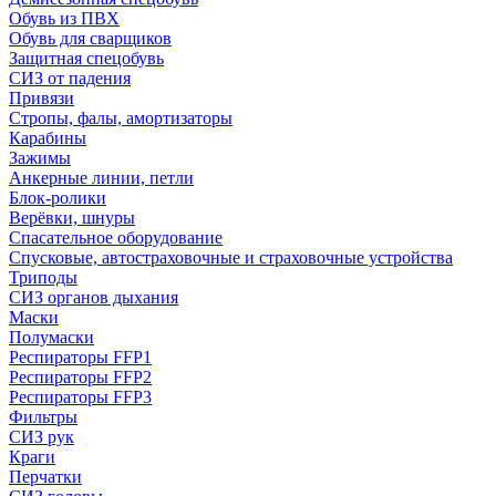
Обувь из ПВХ
Обувь для сварщиков
Защитная спецобувь
СИЗ от падения
Привязи
Стропы, фалы, амортизаторы
Карабины
Зажимы
Анкерные линии, петли
Блок-ролики
Верёвки, шнуры
Спасательное оборудование
Спусковые, автостраховочные и страховочные устройства
Триподы
СИЗ органов дыхания
Маски
Полумаски
Респираторы FFP1
Респираторы FFP2
Респираторы FFP3
Фильтры
СИЗ рук
Краги
Перчатки