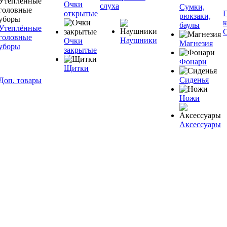
Очки
слуха
Сумки,
открытые
рюкзаки,
баулы
Утеплённые
головные
Наушники
Очки
Магнезия
уборы
закрытые
Фонари
Щитки
Сиденья
Доп. товары
Ножи
Аксессуары