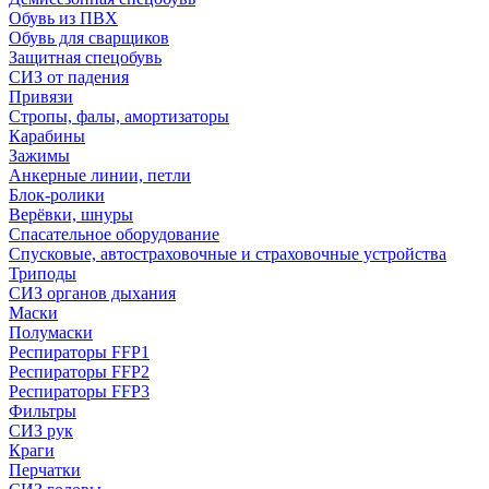
Обувь из ПВХ
Обувь для сварщиков
Защитная спецобувь
СИЗ от падения
Привязи
Стропы, фалы, амортизаторы
Карабины
Зажимы
Анкерные линии, петли
Блок-ролики
Верёвки, шнуры
Спасательное оборудование
Спусковые, автостраховочные и страховочные устройства
Триподы
СИЗ органов дыхания
Маски
Полумаски
Респираторы FFP1
Респираторы FFP2
Респираторы FFP3
Фильтры
СИЗ рук
Краги
Перчатки