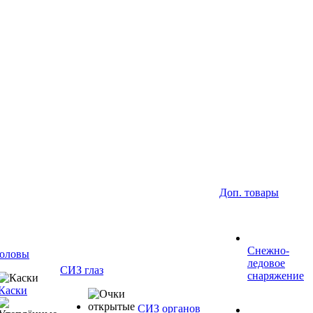
Доп. товары
Снежно-
оловы
ледовое
СИЗ глаз
снаряжение
Каски
СИЗ органов