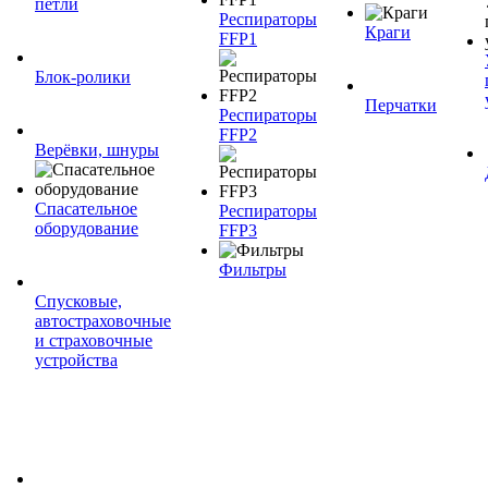
петли
Респираторы
Краги
FFP1
Блок-ролики
Перчатки
Респираторы
FFP2
Верёвки, шнуры
Спасательное
Респираторы
оборудование
FFP3
Фильтры
Спусковые,
автостраховочные
и страховочные
устройства