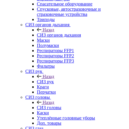
Спасательное оборудование
Спусковые, автостраховочные и
страховочные устройства
Триподы
СИЗ органов дыхания
Назад
СИЗ органов дыхания
Маски
Полумаски
Респираторы FFP1
Респираторы FFP2
Респираторы FFP3
Фильтры
СИЗ рук
Назад
СИЗ рук
Краги
Перчатки
СИЗ головы
Назад
СИЗ головы
Каски
Утеплённые головные уборы
Доп. товары
СИЗ глаз