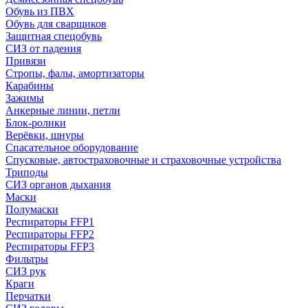
Обувь из ПВХ
Обувь для сварщиков
Защитная спецобувь
СИЗ от падения
Привязи
Стропы, фалы, амортизаторы
Карабины
Зажимы
Анкерные линии, петли
Блок-ролики
Верёвки, шнуры
Спасательное оборудование
Спусковые, автостраховочные и страховочные устройства
Триподы
СИЗ органов дыхания
Маски
Полумаски
Респираторы FFP1
Респираторы FFP2
Респираторы FFP3
Фильтры
СИЗ рук
Краги
Перчатки