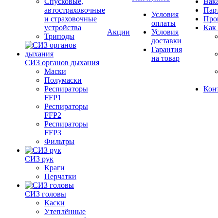
Спусковые,
Вак
автостраховочные
Пар
Условия
и страховочные
Про
оплаты
устройства
Как
Акции
Условия
Триподы
доставки
Гарантия
на товар
СИЗ органов дыхания
Маски
Полумаски
Респираторы
Кон
FFP1
Респираторы
FFP2
Респираторы
FFP3
Фильтры
СИЗ рук
Краги
Перчатки
СИЗ головы
Каски
Утеплённые