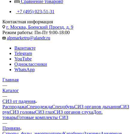
Сравнение товаров
0
+7 (495) 023-51-31
Контактная информация
г. Москва, Боенский Проезд, д. 9
Режим работы: Пн-Пт 9:00-18:00
alpmarketru@alandr.ru
Вконтакте
Telegram
YouTube
Одноклассники
WhatsApp
Главная
—
Каталог
—
СИЗ от падения
Распродажа
Спецодежда
Спецобувь
СИЗ органов дыхания
СИЗ
рук
СИЗ головы
СИЗ глаз
СИЗ органов слуха
Доп.
товары
Готовые комплекты СИЗ
—
Привязи
Стропы, фалы, амортизаторы
Карабины
Зажимы
Анкерные