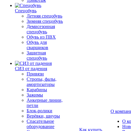
Трикотаж
Спецобувь
Летняя спецобувь
Зимняя спецобувь
Демисезонная
спецобувь
Обувь из ПВХ
Обувь для
сварщиков
Защитная
спецобувь
СИЗ от падения
Привязи
Стропы, фалы,
амортизаторы
Карабины
Зажимы
Анкерные линии,
петли
Блок-ролики
О компан
Верёвки, шнуры
Спасательное
О к
оборудование
Нов
Как купить