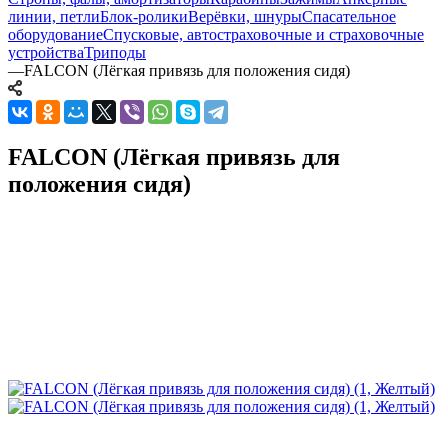
линии, петли
Блок-ролики
Верёвки, шнуры
Спасательное
оборудование
Спусковые, автостраховочные и страховочные
устройства
Триподы
—
FALCON (Лёгкая привязь для положения сидя)
FALCON (Лёгкая привязь для
положения сидя)