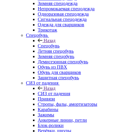
Зимняя спецодежда
Непромокаемая спецодежда
Одноразовая спецодежда
Сигнальная спецодежда
Одежда для сварщиков
Трикотаж
Спецобувь
Назад
Спецобувь
Летняя спецобувь
Зимняя спецобувь
Демисезонная спецобувь
Обувь из ПВХ
Обувь для сварщиков
Защитная спецобувь
СИЗ от падения
Назад
СИЗ от падения
Привязи
Стропы, фалы, амортизаторы
Карабины
Зажимы
Анкерные линии, петли
Блок-ролики
Верёвки, шнуры