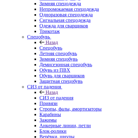
Зимняя спецодежда
Непромокаемая спецодежда
Одноразовая спецодежда
Сигнальная спецодежда
Одежда для сварщиков
Трикотаж
Спецобувь
Назад
Спецобувь
Летняя спецобувь
Зимняя спецобувь
Демисезонная спецобувь
Обувь из ПВХ
Обувь для сварщиков
Защитная спецобувь
СИЗ от падения
Назад
СИЗ от падения
Привязи
Стропы, фалы, амортизаторы
Карабины
Зажимы
Анкерные линии, петли
Блок-ролики
Верёвки, шнуры