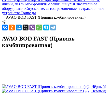
линии, петли
Блок-ролики
Верёвки, шнуры
Спасательное
оборудование
Спусковые, автостраховочные и страховочные
устройства
Триподы
—
AVAO BOD FAST (Привязь комбинированная)
AVAO BOD FAST (Привязь
комбинированная)