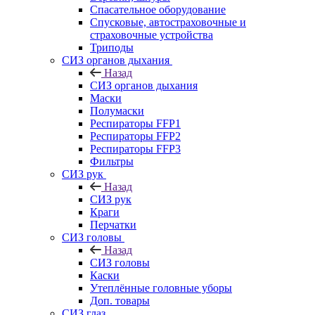
Спасательное оборудование
Спусковые, автостраховочные и
страховочные устройства
Триподы
СИЗ органов дыхания
Назад
СИЗ органов дыхания
Маски
Полумаски
Респираторы FFP1
Респираторы FFP2
Респираторы FFP3
Фильтры
СИЗ рук
Назад
СИЗ рук
Краги
Перчатки
СИЗ головы
Назад
СИЗ головы
Каски
Утеплённые головные уборы
Доп. товары
СИЗ глаз