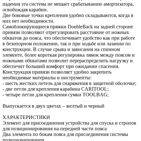
падения эта система не мешает срабатыванию амортизатора,
освобождая карабин.
Две боковые точки крепления удобно складываются, когда в
них нет необходимости.
Самоблокирующиеся пряжки DoubleBack на задней стороне
привязи позволяют отрегулировать расстояние от ножных
обхватов до пояса, что обеспечивает удобство как при работе
в безопорном положении, так и при ходьбе или лазании по
конструкции. В случае срыва и зависания на спинном
элементе, более короткая регулировка лямок между поясом и
ножными обхватами позволит перераспределить нагрузку и
обеспечит больший комфорт при ожидании спасения.
Конструкция привязи позволяет удобно закрепить
необходимые материалы и инструменты:
- шесть жестких петель для снаряжения в защитной оболочке;
- две петли для крепления карабина CARITOOL;
- четыре петли для крепления сумки TOOLBAG;
Выпускается в двух цветах – желтый и черный
ХАРАКТЕРИСТИКИ
Элемент для присоединения устройства для спуска и стропов
для позиционирования на передней части пояса
Два элемента по бокам пояса для присоединения системы
позиционирования