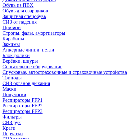
Обувь из ПВХ
Обувь для сварщиков
Защитная спецобувь
СИЗ от падения
Привязи
Стропы, фалы, амортизаторы
Карабины
Зажимы
Анкерные линии, петли
Блок-ролики
Верёвки, шнуры
Спасательное оборудование
Спусковые, автостраховочные и страховочные устройства
Триподы
СИЗ органов дыхания
Маски
Полумаски
Респираторы FFP1
Респираторы FFP2
Респираторы FFP3
Фильтры
СИЗ рук
Краги
Перчатки