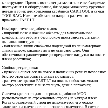
конструкции. Привязь позволяет разместить все необходимые
инструменты и оборудование, благодаря множеству грузовых
петель и точек для крепления карабинов CARITOOL и сумки
TOOLBAG. Ножные обхваты оснащены разъемными
пряжками FAST LT.
Комфорт в течение рабочего дня:
- широкий пояс и ножные обхваты для максимального
комфорта при работе в безопорном пространстве. Легкая и
дышащая конструкция;
- наплечные лямки снабжены подкладкой из пеноматериала.
Лямки широко раздвинуты и не натирают шею. Они
обеспечивают равномерное распределение нагрузки на пояс и
плечи работника;
Удобная регулировка:
- пряжки DoubleBack на поясе и наплечных ремнях позволяют
быстро отрегулировать привязь по размеру;
- разъемные пряжки FAST LT на ножных обхватах можно
быстро расстегнуть или застегнуть, даже в перчатках;
Система крепления для анкерных карабинов MGO
(используемых на страховочном стропе) на каждом плече.
Когда страховочный строп не используется, его можно
закрепить на плече, оставив в зоне досягаемости. В случае