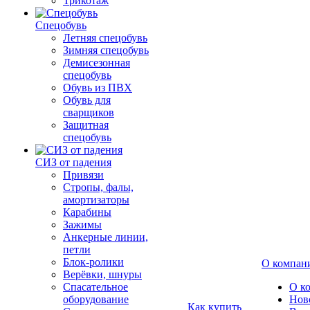
Трикотаж
Спецобувь
Летняя спецобувь
Зимняя спецобувь
Демисезонная
спецобувь
Обувь из ПВХ
Обувь для
сварщиков
Защитная
спецобувь
СИЗ от падения
Привязи
Стропы, фалы,
амортизаторы
Карабины
Зажимы
Анкерные линии,
петли
Блок-ролики
О компан
Верёвки, шнуры
Спасательное
О к
оборудование
Нов
Как купить