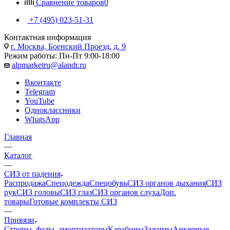
Сравнение товаров
0
+7 (495) 023-51-31
Контактная информация
г. Москва, Боенский Проезд, д. 9
Режим работы: Пн-Пт 9:00-18:00
alpmarketru@alandr.ru
Вконтакте
Telegram
YouTube
Одноклассники
WhatsApp
Главная
—
Каталог
—
СИЗ от падения
Распродажа
Спецодежда
Спецобувь
СИЗ органов дыхания
СИЗ
рук
СИЗ головы
СИЗ глаз
СИЗ органов слуха
Доп.
товары
Готовые комплекты СИЗ
—
Привязи
Стропы, фалы, амортизаторы
Карабины
Зажимы
Анкерные