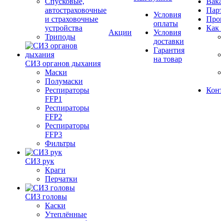
Спусковые,
Вак
автостраховочные
Пар
Условия
и страховочные
Про
оплаты
устройства
Как
Акции
Условия
Триподы
доставки
Гарантия
на товар
СИЗ органов дыхания
Маски
Полумаски
Респираторы
Кон
FFP1
Респираторы
FFP2
Респираторы
FFP3
Фильтры
СИЗ рук
Краги
Перчатки
СИЗ головы
Каски
Утеплённые