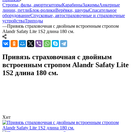
Стропы, фалы, амортизаторы
Карабины
Зажимы
Анкерные
линии, петли
Блок-ролики
Верёвки, шнуры
Спасательное
оборудование
Спусковые, автостраховочные и страховочные
устройства
Триподы
—
Привязь страховочная с двойным встроенным стропом
Alandr Safaty Lite 1S2 длина 180 см.
Привязь страховочная с двойным
встроенным стропом Alandr Safaty Lite
1S2 длина 180 см.
Хит