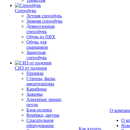
Трикотаж
Спецобувь
Летняя спецобувь
Зимняя спецобувь
Демисезонная
спецобувь
Обувь из ПВХ
Обувь для
сварщиков
Защитная
спецобувь
СИЗ от падения
Привязи
Стропы, фалы,
амортизаторы
Карабины
Зажимы
Анкерные линии,
петли
Блок-ролики
О компан
Верёвки, шнуры
Спасательное
О к
оборудование
Нов
Как купить