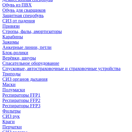
Обувь из ПВХ
Обувь для сварщиков
Защитная спецобувь
СИЗ от падения
Привязи
Стропы, фалы, амортизаторы
Карабины
Зажимы
Анкерные линии, петли
Блок-ролики
Верёвки, шнуры
Спасательное оборудование
Спусковые, автостраховочные и страховочные устройства
Триподы
СИЗ органов дыхания
Маски
Полумаски
Респираторы FFP1
Респираторы FFP2
Респираторы FFP3
Фильтры
СИЗ рук
Краги
Перчатки