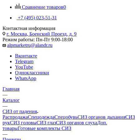
Сравнение товаров
0
+7 (495) 023-51-31
Контактная информация
г. Москва, Боенский Проезд, д. 9
Режим работы: Пн-Пт 9:00-18:00
alpmarketru@alandr.ru
Вконтакте
Telegram
YouTube
Одноклассники
WhatsApp
Главная
—
Каталог
—
СИЗ от падения
Распродажа
Спецодежда
Спецобувь
СИЗ органов дыхания
СИЗ
рук
СИЗ головы
СИЗ глаз
СИЗ органов слуха
Доп.
товары
Готовые комплекты СИЗ
—
Привязи