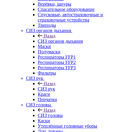
Верёвки, шнуры
Спасательное оборудование
Спусковые, автостраховочные и
страховочные устройства
Триподы
СИЗ органов дыхания
Назад
СИЗ органов дыхания
Маски
Полумаски
Респираторы FFP1
Респираторы FFP2
Респираторы FFP3
Фильтры
СИЗ рук
Назад
СИЗ рук
Краги
Перчатки
СИЗ головы
Назад
СИЗ головы
Каски
Утеплённые головные уборы
Доп. товары