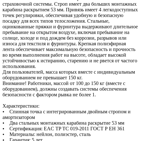
страховочной системы. Строп имеет два больших монтажных
карабина раскрытием 53 мм. Привязь имеет 4 легкодоступных
точек регулировки, обеспечивая удобную и безопасную
посадку для всех типов телосложения. Стальные,
оцинкованные пряжки и фурнитура выдерживают длительное
пребывание на открытом воздухе, включая пребывание на
солнце, холоде и под дождем без коррозии, разрывов или
износа для текстиля и фурнитуры. Крепкая полиэфирная
лента обеспечивает максимальную безопасность и прочность
во время выполнения работ на высоте, обладает высокой
устойчивостью к истиранию, старению и не рвется от частого
использования.
Для пользователей, масса которых вместе с индивидуальным
оборудованием не превышает 150 кг.
Внимание! Работники, массой от 100 до 150 кг (вместе с
оборудованием), должны создавать системы обеспечения
безопасности с фактором рывка не более 1.
Характеристики:
• Спинная точка с интегрированным двойным стропом и
амортизатором
• Два стальных монтажных карабина раскрытие 53 мм
• Сертификация: EAC TP TC 019-2011 ГОСТ Р ЕН 361
• Материалы: нейлон, полиэстер, сталь
• Гарантия: 5 лет