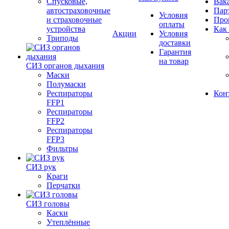
Спусковые,
Вак
автостраховочные
Пар
Условия
и страховочные
Про
оплаты
устройства
Как
Акции
Условия
Триподы
доставки
Гарантия
на товар
СИЗ органов дыхания
Маски
Полумаски
Респираторы
Кон
FFP1
Респираторы
FFP2
Респираторы
FFP3
Фильтры
СИЗ рук
Краги
Перчатки
СИЗ головы
Каски
Утеплённые