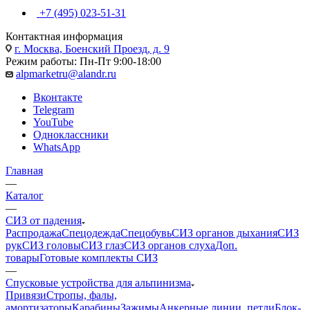
+7 (495) 023-51-31
Контактная информация
г. Москва, Боенский Проезд, д. 9
Режим работы: Пн-Пт 9:00-18:00
alpmarketru@alandr.ru
Вконтакте
Telegram
YouTube
Одноклассники
WhatsApp
Главная
—
Каталог
—
СИЗ от падения
Распродажа
Спецодежда
Спецобувь
СИЗ органов дыхания
СИЗ
рук
СИЗ головы
СИЗ глаз
СИЗ органов слуха
Доп.
товары
Готовые комплекты СИЗ
—
Спусковые устройства для альпинизма
Привязи
Стропы, фалы,
амортизаторы
Карабины
Зажимы
Анкерные линии, петли
Блок-