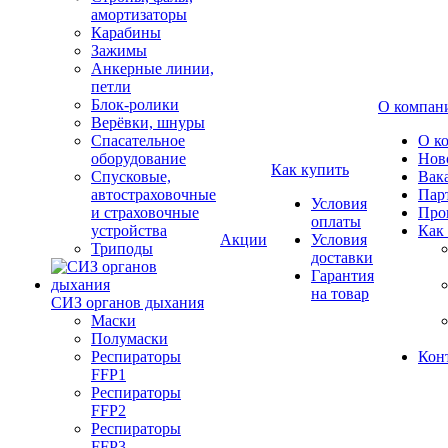
амортизаторы
Карабины
Зажимы
Анкерные линии,
петли
Блок-ролики
О компан
Верёвки, шнуры
Спасательное
О к
оборудование
Нов
Как купить
Спусковые,
Вак
автостраховочные
Пар
Условия
и страховочные
Про
оплаты
устройства
Как
Акции
Условия
Триподы
доставки
Гарантия
на товар
СИЗ органов дыхания
Маски
Полумаски
Респираторы
Кон
FFP1
Респираторы
FFP2
Респираторы
FFP3