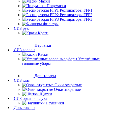
Маски
Полумаски
Респираторы FFP1
Респираторы FFP2
Респираторы FFP3
Фильтры
СИЗ рук
Краги
Перчатки
СИЗ головы
Каски
Утеплённые
головные уборы
Доп. товары
СИЗ глаз
Очки открытые
Очки закрытые
Щитки
СИЗ органов слуха
Наушники
Доп. товары