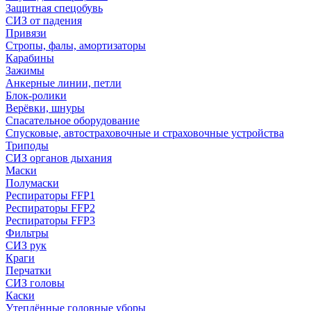
Защитная спецобувь
СИЗ от падения
Привязи
Стропы, фалы, амортизаторы
Карабины
Зажимы
Анкерные линии, петли
Блок-ролики
Верёвки, шнуры
Спасательное оборудование
Спусковые, автостраховочные и страховочные устройства
Триподы
СИЗ органов дыхания
Маски
Полумаски
Респираторы FFP1
Респираторы FFP2
Респираторы FFP3
Фильтры
СИЗ рук
Краги
Перчатки
СИЗ головы
Каски
Утеплённые головные уборы