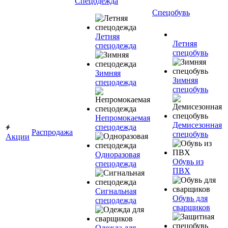
Спецодежда
Спецобувь
Летняя
Летняя
спецодежда
спецобувь
Зимняя
Зимняя
спецодежда
спецобувь
Непромокаемая
Демисезонная
спецодежда
Распродажа
спецобувь
Акции
Одноразовая
Обувь из
спецодежда
ПВХ
Сигнальная
Обувь для
спецодежда
сварщиков
Одежда для