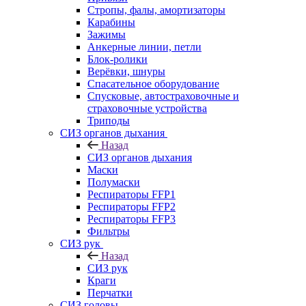
Стропы, фалы, амортизаторы
Карабины
Зажимы
Анкерные линии, петли
Блок-ролики
Верёвки, шнуры
Спасательное оборудование
Спусковые, автостраховочные и
страховочные устройства
Триподы
СИЗ органов дыхания
Назад
СИЗ органов дыхания
Маски
Полумаски
Респираторы FFP1
Респираторы FFP2
Респираторы FFP3
Фильтры
СИЗ рук
Назад
СИЗ рук
Краги
Перчатки
СИЗ головы