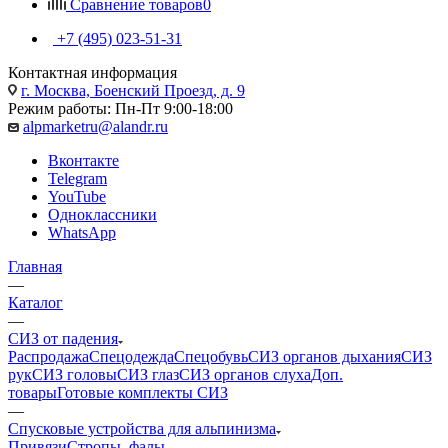
Сравнение товаров
0
+7 (495) 023-51-31
Контактная информация
г. Москва, Боенский Проезд, д. 9
Режим работы: Пн-Пт 9:00-18:00
alpmarketru@alandr.ru
Вконтакте
Telegram
YouTube
Одноклассники
WhatsApp
Главная
—
Каталог
—
СИЗ от падения
Распродажа
Спецодежда
Спецобувь
СИЗ органов дыхания
СИЗ
рук
СИЗ головы
СИЗ глаз
СИЗ органов слуха
Доп.
товары
Готовые комплекты СИЗ
—
Спусковые устройства для альпинизма
Привязи
Стропы, фалы,