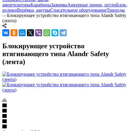
амортизаторы
Карабины
Зажимы
Анкерные линии, петли
Блок-
ролики
Верёвки, шнуры
Спасательное оборудование
Триподы
—
Блокирующее устройство втягивающего типа Alandr Safety
(лента)
Блокирующее устройство
втягивающего типа Alandr Safety
(лента)