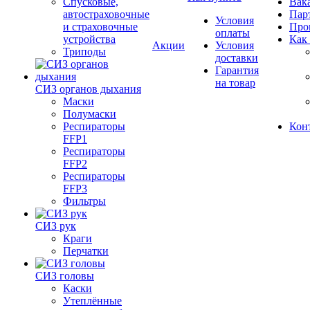
Спусковые,
Вак
автостраховочные
Пар
Условия
и страховочные
Про
оплаты
устройства
Как
Акции
Условия
Триподы
доставки
Гарантия
на товар
СИЗ органов дыхания
Маски
Полумаски
Респираторы
Кон
FFP1
Респираторы
FFP2
Респираторы
FFP3
Фильтры
СИЗ рук
Краги
Перчатки
СИЗ головы
Каски
Утеплённые