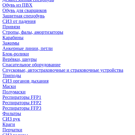
Обувь из ПВХ
Обувь для сварщиков
Защитная спецобувь
СИЗ от падения
Привязи
Стропы, фалы, амортизаторы
Карабины
Зажимы
Анкерные линии, петли
Блок-ролики
Верёвки, шнуры
Спасательное оборудование
Спусковые, автостраховочные и страховочные устройства
Триподы
СИЗ органов дыхания
Маски
Полумаски
Респираторы FFP1
Респираторы FFP2
Респираторы FFP3
Фильтры
СИЗ рук
Краги
Перчатки