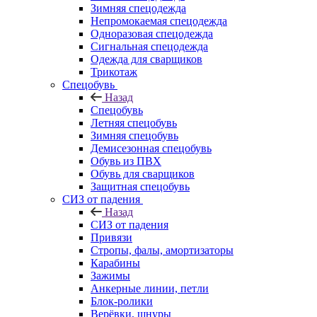
Зимняя спецодежда
Непромокаемая спецодежда
Одноразовая спецодежда
Сигнальная спецодежда
Одежда для сварщиков
Трикотаж
Спецобувь
Назад
Спецобувь
Летняя спецобувь
Зимняя спецобувь
Демисезонная спецобувь
Обувь из ПВХ
Обувь для сварщиков
Защитная спецобувь
СИЗ от падения
Назад
СИЗ от падения
Привязи
Стропы, фалы, амортизаторы
Карабины
Зажимы
Анкерные линии, петли
Блок-ролики
Верёвки, шнуры