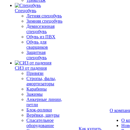
Трикотаж
Спецобувь
Летняя спецобувь
Зимняя спецобувь
Демисезонная
спецобувь
Обувь из ПВХ
Обувь для
сварщиков
Защитная
спецобувь
СИЗ от падения
Привязи
Стропы, фалы,
амортизаторы
Карабины
Зажимы
Анкерные линии,
петли
Блок-ролики
О компан
Верёвки, шнуры
Спасательное
О к
оборудование
Нов
Как купить