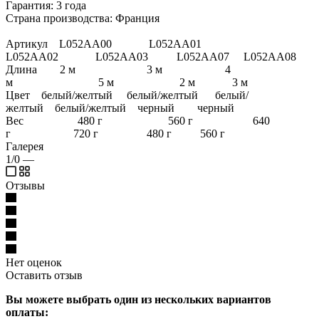
Гарантия: 3 года
Страна производства: Франция
Артикул L052AA00 L052AA01
L052AA02 L052AA03 L052AA07 L052AA08
Длина 2 м 3 м 4
м 5 м 2 м 3 м
Цвет белый/желтый белый/желтый белый/
желтый белый/желтый черный черный
Вес 480 г 560 г 640
г 720 г 480 г 560 г
Галерея
1/0
—
Отзывы
Нет оценок
Оставить отзыв
Вы можете выбрать один из нескольких вариантов
оплаты: