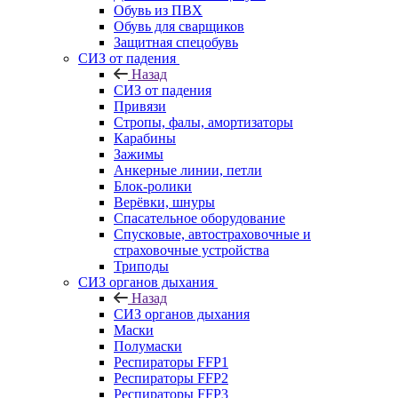
Обувь из ПВХ
Обувь для сварщиков
Защитная спецобувь
СИЗ от падения
Назад
СИЗ от падения
Привязи
Стропы, фалы, амортизаторы
Карабины
Зажимы
Анкерные линии, петли
Блок-ролики
Верёвки, шнуры
Спасательное оборудование
Спусковые, автостраховочные и
страховочные устройства
Триподы
СИЗ органов дыхания
Назад
СИЗ органов дыхания
Маски
Полумаски
Респираторы FFP1
Респираторы FFP2
Респираторы FFP3