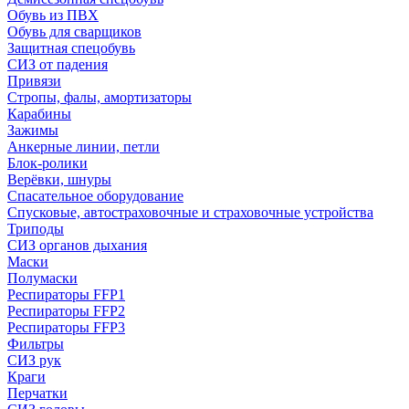
Обувь из ПВХ
Обувь для сварщиков
Защитная спецобувь
СИЗ от падения
Привязи
Стропы, фалы, амортизаторы
Карабины
Зажимы
Анкерные линии, петли
Блок-ролики
Верёвки, шнуры
Спасательное оборудование
Спусковые, автостраховочные и страховочные устройства
Триподы
СИЗ органов дыхания
Маски
Полумаски
Респираторы FFP1
Респираторы FFP2
Респираторы FFP3
Фильтры
СИЗ рук
Краги
Перчатки