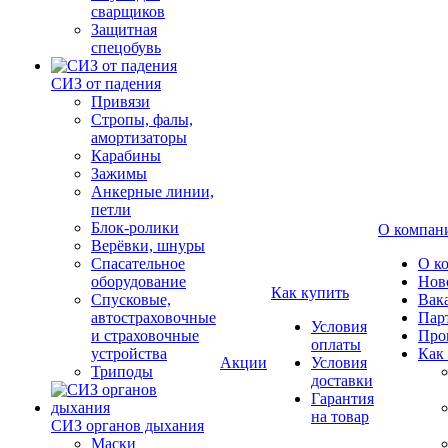
сварщиков
Защитная
спецобувь
СИЗ от падения
Привязи
Стропы, фалы,
амортизаторы
Карабины
Зажимы
Анкерные линии,
петли
Блок-ролики
О компан
Верёвки, шнуры
Спасательное
О к
оборудование
Нов
Как купить
Спусковые,
Вак
автостраховочные
Пар
Условия
и страховочные
Про
оплаты
устройства
Как
Акции
Условия
Триподы
доставки
Гарантия
на товар
СИЗ органов дыхания
Маски