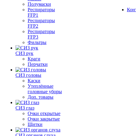
Полумаски
Респираторы
Кон
FFP1
Респираторы
FFP2
Респираторы
FFP3
Фильтры
СИЗ рук
Краги
Перчатки
СИЗ головы
Каски
Утеплённые
головные уборы
Доп. товары
СИЗ глаз
Очки открытые
Очки закрытые
Щитки
СИЗ органов слуха