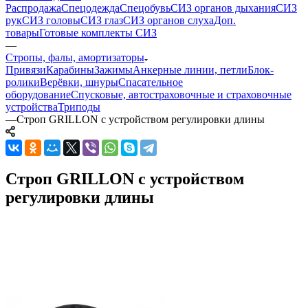
Распродажа
Спецодежда
Спецобувь
СИЗ органов дыхания
СИЗ
рук
СИЗ головы
СИЗ глаз
СИЗ органов слуха
Доп.
товары
Готовые комплекты СИЗ
—
Стропы, фалы, амортизаторы
Привязи
Карабины
Зажимы
Анкерные линии, петли
Блок-
ролики
Верёвки, шнуры
Спасательное
оборудование
Спусковые, автостраховочные и страховочные
устройства
Триподы
—
Строп GRILLON с устройством регулировки длины
Строп GRILLON с устройством
регулировки длины