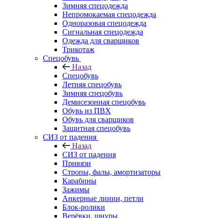
Зимняя спецодежда
Непромокаемая спецодежда
Одноразовая спецодежда
Сигнальная спецодежда
Одежда для сварщиков
Трикотаж
Спецобувь
Назад
Спецобувь
Летняя спецобувь
Зимняя спецобувь
Демисезонная спецобувь
Обувь из ПВХ
Обувь для сварщиков
Защитная спецобувь
СИЗ от падения
Назад
СИЗ от падения
Привязи
Стропы, фалы, амортизаторы
Карабины
Зажимы
Анкерные линии, петли
Блок-ролики
Верёвки, шнуры