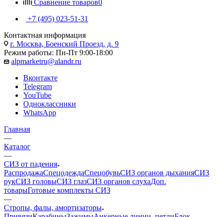
Сравнение товаров
0
+7 (495) 023-51-31
Контактная информация
г. Москва, Боенский Проезд, д. 9
Режим работы: Пн-Пт 9:00-18:00
alpmarketru@alandr.ru
Вконтакте
Telegram
YouTube
Одноклассники
WhatsApp
Главная
—
Каталог
—
СИЗ от падения
Распродажа
Спецодежда
Спецобувь
СИЗ органов дыхания
СИЗ
рук
СИЗ головы
СИЗ глаз
СИЗ органов слуха
Доп.
товары
Готовые комплекты СИЗ
—
Стропы, фалы, амортизаторы
Привязи
Карабины
Зажимы
Анкерные линии, петли
Блок-