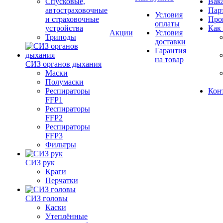
Спусковые,
Вак
автостраховочные
Пар
Условия
и страховочные
Про
оплаты
устройства
Как
Акции
Условия
Триподы
доставки
Гарантия
на товар
СИЗ органов дыхания
Маски
Полумаски
Респираторы
Кон
FFP1
Респираторы
FFP2
Респираторы
FFP3
Фильтры
СИЗ рук
Краги
Перчатки
СИЗ головы
Каски
Утеплённые