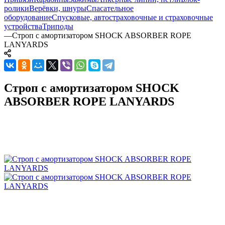
ролики
Верёвки, шнуры
Спасательное
оборудование
Спусковые, автостраховочные и страховочные
устройства
Триподы
—
Строп с амортизатором SHOCK ABSORBER ROPE
LANYARDS
Строп с амортизатором SHOCK
ABSORBER ROPE LANYARDS