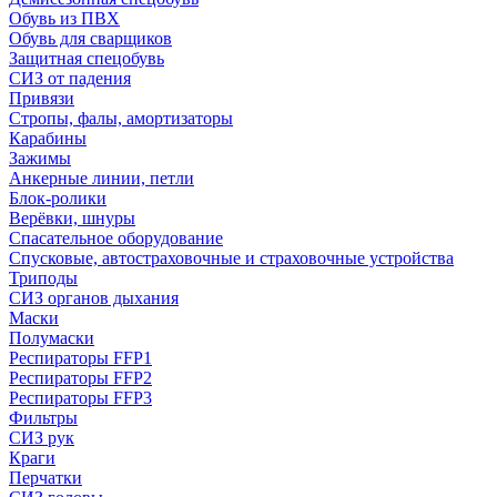
Обувь из ПВХ
Обувь для сварщиков
Защитная спецобувь
СИЗ от падения
Привязи
Стропы, фалы, амортизаторы
Карабины
Зажимы
Анкерные линии, петли
Блок-ролики
Верёвки, шнуры
Спасательное оборудование
Спусковые, автостраховочные и страховочные устройства
Триподы
СИЗ органов дыхания
Маски
Полумаски
Респираторы FFP1
Респираторы FFP2
Респираторы FFP3
Фильтры
СИЗ рук
Краги
Перчатки