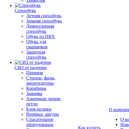
Трикотаж
Спецобувь
Летняя спецобувь
Зимняя спецобувь
Демисезонная
спецобувь
Обувь из ПВХ
Обувь для
сварщиков
Защитная
спецобувь
СИЗ от падения
Привязи
Стропы, фалы,
амортизаторы
Карабины
Зажимы
Анкерные линии,
петли
Блок-ролики
О компан
Верёвки, шнуры
Спасательное
О к
оборудование
Нов
Как купить