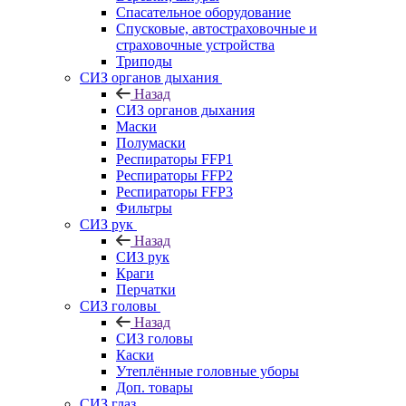
Спасательное оборудование
Спусковые, автостраховочные и
страховочные устройства
Триподы
СИЗ органов дыхания
Назад
СИЗ органов дыхания
Маски
Полумаски
Респираторы FFP1
Респираторы FFP2
Респираторы FFP3
Фильтры
СИЗ рук
Назад
СИЗ рук
Краги
Перчатки
СИЗ головы
Назад
СИЗ головы
Каски
Утеплённые головные уборы
Доп. товары
СИЗ глаз