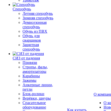
Трикотаж
Спецобувь
Летняя спецобувь
Зимняя спецобувь
Демисезонная
спецобувь
Обувь из ПВХ
Обувь для
сварщиков
Защитная
спецобувь
СИЗ от падения
Привязи
Стропы, фалы,
амортизаторы
Карабины
Зажимы
Анкерные линии,
петли
Блок-ролики
О компан
Верёвки, шнуры
Спасательное
О к
оборудование
Нов
Как купить