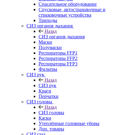
Спасательное оборудование
Спусковые, автостраховочные и
страховочные устройства
Триподы
СИЗ органов дыхания
Назад
СИЗ органов дыхания
Маски
Полумаски
Респираторы FFP1
Респираторы FFP2
Респираторы FFP3
Фильтры
СИЗ рук
Назад
СИЗ рук
Краги
Перчатки
СИЗ головы
Назад
СИЗ головы
Каски
Утеплённые головные уборы
Доп. товары
СИЗ глаз