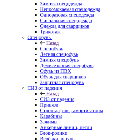
Зимняя спецодежда
Непромокаемая спецодежда
Одноразовая спецодежда
Сигнальная спецодежда
Одежда для сварщиков
Трикотаж
Спецобувь
Назад
Спецобувь
Летняя спецобувь
Зимняя спецобувь
Демисезонная спецобувь
Обувь из ПВХ
Обувь для сварщиков
Защитная спецобувь
СИЗ от падения
Назад
СИЗ от падения
Привязи
Стропы, фалы, амортизаторы
Карабины
Зажимы
Анкерные линии, петли
Блок-ролики
Верёвки, шнуры