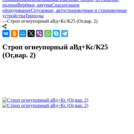
ролики
Верёвки, шнуры
Спасательное
оборудование
Спусковые, автостраховочные и страховочные
устройства
Триподы
—
Строп огнеупорный аВд+Кс/К25 (Ог,вар. 2)
Строп огнеупорный аВд+Кс/К25
(Ог,вар. 2)