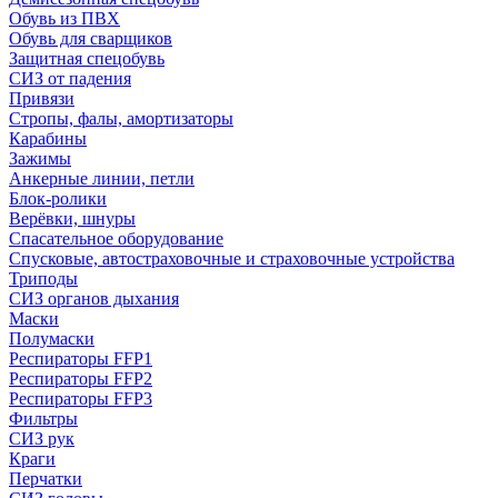
Обувь из ПВХ
Обувь для сварщиков
Защитная спецобувь
СИЗ от падения
Привязи
Стропы, фалы, амортизаторы
Карабины
Зажимы
Анкерные линии, петли
Блок-ролики
Верёвки, шнуры
Спасательное оборудование
Спусковые, автостраховочные и страховочные устройства
Триподы
СИЗ органов дыхания
Маски
Полумаски
Респираторы FFP1
Респираторы FFP2
Респираторы FFP3
Фильтры
СИЗ рук
Краги
Перчатки