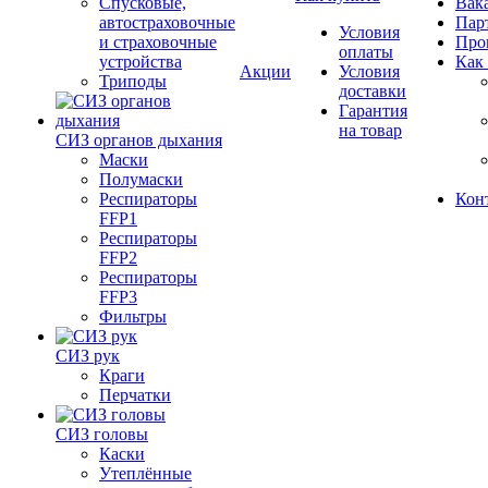
Спусковые,
Вак
автостраховочные
Пар
Условия
и страховочные
Про
оплаты
устройства
Как
Акции
Условия
Триподы
доставки
Гарантия
на товар
СИЗ органов дыхания
Маски
Полумаски
Респираторы
Кон
FFP1
Респираторы
FFP2
Респираторы
FFP3
Фильтры
СИЗ рук
Краги
Перчатки
СИЗ головы
Каски
Утеплённые