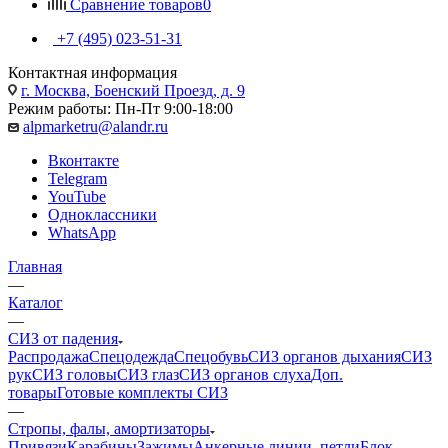
Сравнение товаров
0
+7 (495) 023-51-31
Контактная информация
г. Москва, Боенский Проезд, д. 9
Режим работы: Пн-Пт 9:00-18:00
alpmarketru@alandr.ru
Вконтакте
Telegram
YouTube
Одноклассники
WhatsApp
Главная
—
Каталог
—
СИЗ от падения
Распродажа
Спецодежда
Спецобувь
СИЗ органов дыхания
СИЗ
рук
СИЗ головы
СИЗ глаз
СИЗ органов слуха
Доп.
товары
Готовые комплекты СИЗ
—
Стропы, фалы, амортизаторы
Привязи
Карабины
Зажимы
Анкерные линии, петли
Блок-