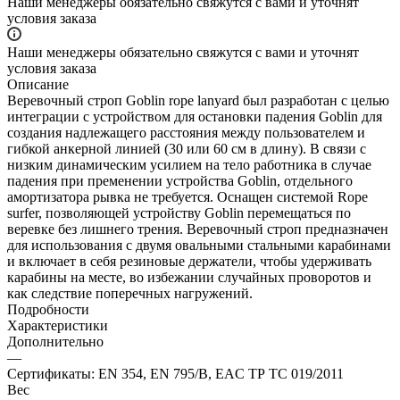
Наши менеджеры обязательно свяжутся с вами и уточнят
условия заказа
Наши менеджеры обязательно свяжутся с вами и уточнят
условия заказа
Описание
Веревочный строп Goblin rope lanyard был разработан с целью
интеграции с устройством для остановки падения Goblin для
создания надлежащего расстояния между пользователем и
гибкой анкерной линией (30 или 60 см в длину). В связи с
низким динамическим усилием на тело работника в случае
падения при пременении устройства Goblin, отдельного
амортизатора рывка не требуется. Оснащен системой Rope
surfer, позволяющей устройству Goblin перемещаться по
веревке без лишнего трения. Веревочный строп предназначен
для использования с двумя овальными стальными карабинами
и включает в себя резиновые держатели, чтобы удерживать
карабины на месте, во избежании случайных проворотов и
как следствие поперечных нагружений.
Подробности
Характеристики
Дополнительно
—
Сертификаты: EN 354, EN 795/B, EAC ТР ТС 019/2011
Вес