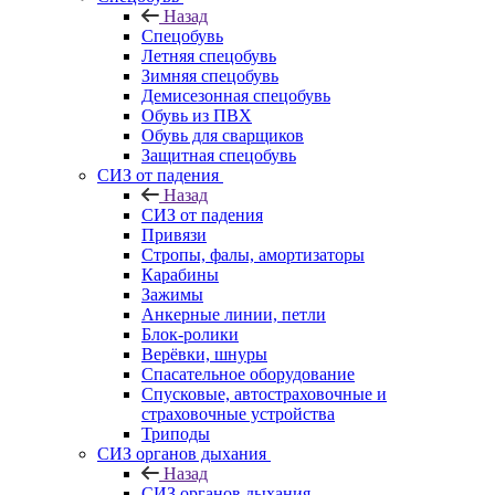
Назад
Спецобувь
Летняя спецобувь
Зимняя спецобувь
Демисезонная спецобувь
Обувь из ПВХ
Обувь для сварщиков
Защитная спецобувь
СИЗ от падения
Назад
СИЗ от падения
Привязи
Стропы, фалы, амортизаторы
Карабины
Зажимы
Анкерные линии, петли
Блок-ролики
Верёвки, шнуры
Спасательное оборудование
Спусковые, автостраховочные и
страховочные устройства
Триподы
СИЗ органов дыхания
Назад
СИЗ органов дыхания