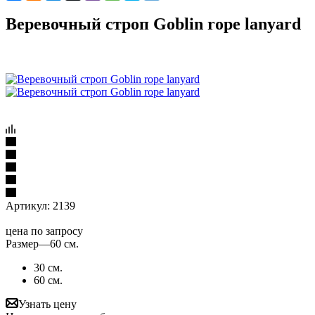
Веревочный строп Goblin rope lanyard
Артикул:
2139
цена по запросу
Размер
—
60 см.
30 см.
60 см.
Узнать цену