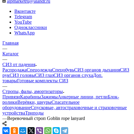
alpmarketru@alandr.ru
Вконтакте
Telegram
YouTube
Одноклассники
WhatsApp
Главная
—
Каталог
—
СИЗ от падения
Распродажа
Спецодежда
Спецобувь
СИЗ органов дыхания
СИЗ
рук
СИЗ головы
СИЗ глаз
СИЗ органов слуха
Доп.
товары
Готовые комплекты СИЗ
—
Стропы, фалы, амортизаторы
Привязи
Карабины
Зажимы
Анкерные линии, петли
Блок-
ролики
Верёвки, шнуры
Спасательное
оборудование
Спусковые, автостраховочные и страховочные
устройства
Триподы
—
Веревочный строп Goblin rope lanyard