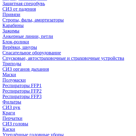
Защитная спецобувь
СИЗ от падения
Привязи
Стропы, фалы, амортизаторы
Карабины
Зажимы
Анкерные линии, петли
Блок-ролики
Верёвки, шнуры
Спасательное оборудование
Спусковые, автостраховочные и страховочные устройства
Триподы
СИЗ органов дыхания
Маски
Полумаски
Респираторы FFP1
Респираторы FFP2
Респираторы FFP3
Фильтры
СИЗ рук
Краги
Перчатки
СИЗ головы
Каски
Утеплённые головные уборы