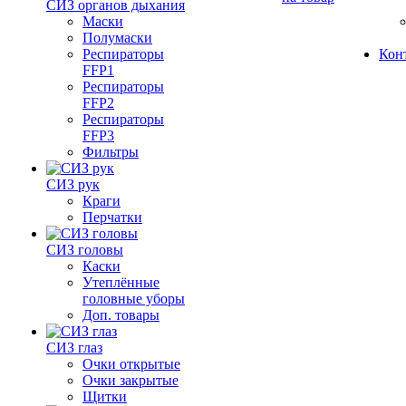
СИЗ органов дыхания
Маски
Полумаски
Респираторы
Кон
FFP1
Респираторы
FFP2
Респираторы
FFP3
Фильтры
СИЗ рук
Краги
Перчатки
СИЗ головы
Каски
Утеплённые
головные уборы
Доп. товары
СИЗ глаз
Очки открытые
Очки закрытые
Щитки