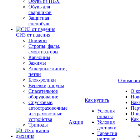
Обувь из ПВХ
Обувь для
сварщиков
Защитная
спецобувь
СИЗ от падения
Привязи
Стропы, фалы,
амортизаторы
Карабины
Зажимы
Анкерные линии,
петли
Блок-ролики
О компан
Верёвки, шнуры
Спасательное
О к
оборудование
Нов
Как купить
Спусковые,
Вак
автостраховочные
Пар
Условия
и страховочные
Про
оплаты
устройства
Как
Акции
Условия
Триподы
доставки
Гарантия
на товар