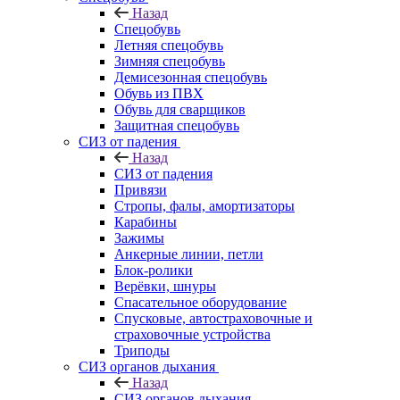
Назад
Спецобувь
Летняя спецобувь
Зимняя спецобувь
Демисезонная спецобувь
Обувь из ПВХ
Обувь для сварщиков
Защитная спецобувь
СИЗ от падения
Назад
СИЗ от падения
Привязи
Стропы, фалы, амортизаторы
Карабины
Зажимы
Анкерные линии, петли
Блок-ролики
Верёвки, шнуры
Спасательное оборудование
Спусковые, автостраховочные и
страховочные устройства
Триподы
СИЗ органов дыхания
Назад
СИЗ органов дыхания