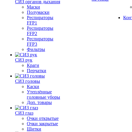
СИЗ органов дыхания
Маски
Полумаски
Респираторы
Кон
FFP1
Респираторы
FFP2
Респираторы
FFP3
Фильтры
СИЗ рук
Краги
Перчатки
СИЗ головы
Каски
Утеплённые
головные уборы
Доп. товары
СИЗ глаз
Очки открытые
Очки закрытые
Щитки