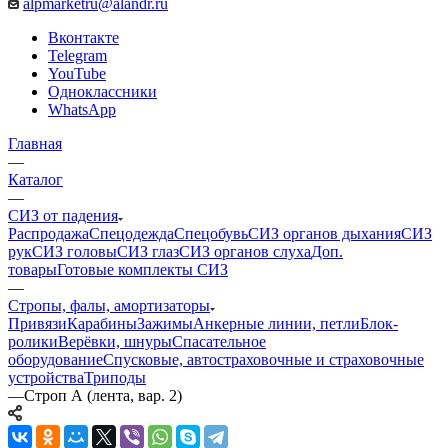
alpmarketru@alandr.ru
Вконтакте
Telegram
YouTube
Одноклассники
WhatsApp
Главная
—
Каталог
—
СИЗ от падения
Распродажа
Спецодежда
Спецобувь
СИЗ органов дыхания
СИЗ
рук
СИЗ головы
СИЗ глаз
СИЗ органов слуха
Доп.
товары
Готовые комплекты СИЗ
—
Стропы, фалы, амортизаторы
Привязи
Карабины
Зажимы
Анкерные линии, петли
Блок-
ролики
Верёвки, шнуры
Спасательное
оборудование
Спусковые, автостраховочные и страховочные
устройства
Триподы
—
Строп А (лента, вар. 2)