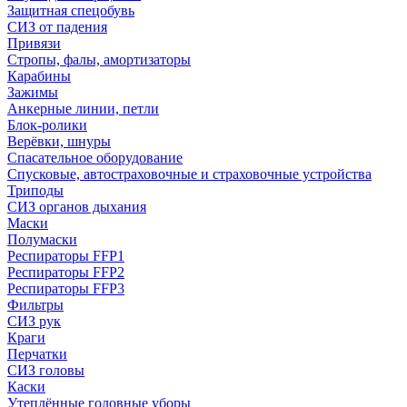
Защитная спецобувь
СИЗ от падения
Привязи
Стропы, фалы, амортизаторы
Карабины
Зажимы
Анкерные линии, петли
Блок-ролики
Верёвки, шнуры
Спасательное оборудование
Спусковые, автостраховочные и страховочные устройства
Триподы
СИЗ органов дыхания
Маски
Полумаски
Респираторы FFP1
Респираторы FFP2
Респираторы FFP3
Фильтры
СИЗ рук
Краги
Перчатки
СИЗ головы
Каски
Утеплённые головные уборы