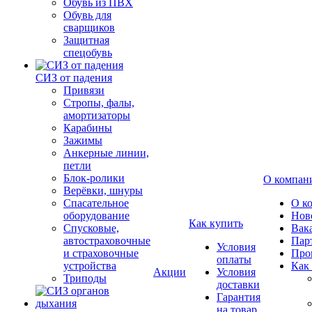
Обувь из ПВХ
Обувь для
сварщиков
Защитная
спецобувь
СИЗ от падения
Привязи
Стропы, фалы,
амортизаторы
Карабины
Зажимы
Анкерные линии,
петли
Блок-ролики
О компан
Верёвки, шнуры
Спасательное
О к
оборудование
Нов
Как купить
Спусковые,
Вак
автостраховочные
Пар
Условия
и страховочные
Про
оплаты
устройства
Как
Акции
Условия
Триподы
доставки
Гарантия
на товар