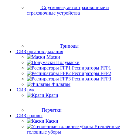
Спусковые, автостраховочные и
страховочные устройства
Триподы
СИЗ органов дыхания
Маски
Полумаски
Респираторы FFP1
Респираторы FFP2
Респираторы FFP3
Фильтры
СИЗ рук
Краги
Перчатки
СИЗ головы
Каски
Утеплённые
головные уборы