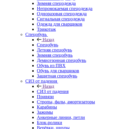
Зимняя спецодежда
Непромокаемая спецодежда
Одноразовая спецодежда
Сигнальная спецодежда
Одежда для сварщиков
Трикотаж
Спецобувь
Назад
Спецобувь
Летняя спецобувь
Зимняя спецобувь
Демисезонная спецобувь
Обувь из ПВХ
Обувь для сварщиков
Защитная спецобувь
СИЗ от падения
Назад
СИЗ от падения
Привязи
Стропы, фалы, амортизаторы
Карабины
Зажимы
Анкерные линии, петли
Блок-ролики
Верёвки, шнуры