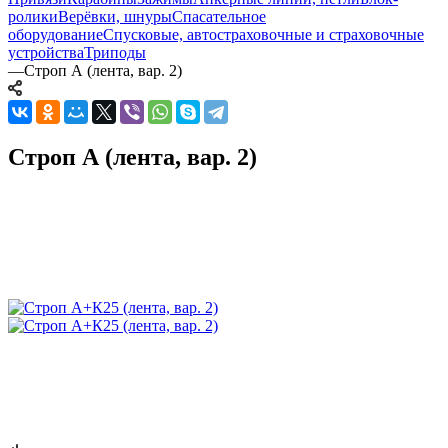
ролики
Верёвки, шнуры
Спасательное
оборудование
Спусковые, автостраховочные и страховочные
устройства
Триподы
—
Строп А (лента, вар. 2)
Строп А (лента, вар. 2)