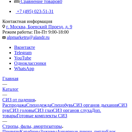
Сравнение товаров
0
+7 (495) 023-51-31
Контактная информация
г. Москва, Боенский Проезд, д. 9
Режим работы: Пн-Пт 9:00-18:00
alpmarketru@alandr.ru
Вконтакте
Telegram
YouTube
Одноклассники
WhatsApp
Главная
—
Каталог
—
СИЗ от падения
Распродажа
Спецодежда
Спецобувь
СИЗ органов дыхания
СИЗ
рук
СИЗ головы
СИЗ глаз
СИЗ органов слуха
Доп.
товары
Готовые комплекты СИЗ
—
Стропы, фалы, амортизаторы
Привязи
Карабины
Зажимы
Анкерные линии, петли
Блок-