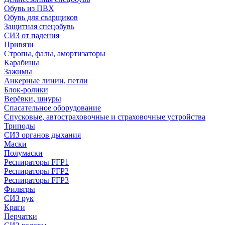
Обувь из ПВХ
Обувь для сварщиков
Защитная спецобувь
СИЗ от падения
Привязи
Стропы, фалы, амортизаторы
Карабины
Зажимы
Анкерные линии, петли
Блок-ролики
Верёвки, шнуры
Спасательное оборудование
Спусковые, автостраховочные и страховочные устройства
Триподы
СИЗ органов дыхания
Маски
Полумаски
Респираторы FFP1
Респираторы FFP2
Респираторы FFP3
Фильтры
СИЗ рук
Краги
Перчатки