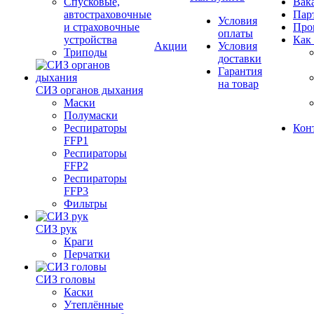
Спусковые,
Вак
автостраховочные
Пар
Условия
и страховочные
Про
оплаты
устройства
Как
Акции
Условия
Триподы
доставки
Гарантия
на товар
СИЗ органов дыхания
Маски
Полумаски
Респираторы
Кон
FFP1
Респираторы
FFP2
Респираторы
FFP3
Фильтры
СИЗ рук
Краги
Перчатки
СИЗ головы
Каски
Утеплённые