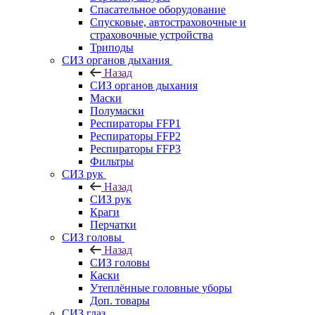
Спасательное оборудование
Спусковые, автостраховочные и
страховочные устройства
Триподы
СИЗ органов дыхания
Назад
СИЗ органов дыхания
Маски
Полумаски
Респираторы FFP1
Респираторы FFP2
Респираторы FFP3
Фильтры
СИЗ рук
Назад
СИЗ рук
Краги
Перчатки
СИЗ головы
Назад
СИЗ головы
Каски
Утеплённые головные уборы
Доп. товары
СИЗ глаз