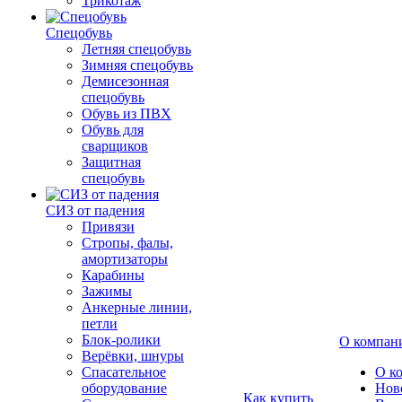
Трикотаж
Спецобувь
Летняя спецобувь
Зимняя спецобувь
Демисезонная
спецобувь
Обувь из ПВХ
Обувь для
сварщиков
Защитная
спецобувь
СИЗ от падения
Привязи
Стропы, фалы,
амортизаторы
Карабины
Зажимы
Анкерные линии,
петли
Блок-ролики
О компан
Верёвки, шнуры
Спасательное
О к
оборудование
Нов
Как купить