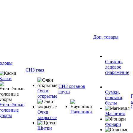
Доп. товары
Снежно-
оловы
ледовое
СИЗ глаз
снаряжение
Каски
СИЗ органов
Очки
слуха
Сумки,
открытые
рюкзаки,
баулы
Утеплённые
головные
Наушники
Очки
Магнезия
уборы
закрытые
Фонари
Щитки