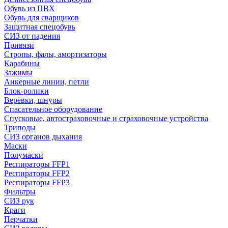
Обувь из ПВХ
Обувь для сварщиков
Защитная спецобувь
СИЗ от падения
Привязи
Стропы, фалы, амортизаторы
Карабины
Зажимы
Анкерные линии, петли
Блок-ролики
Верёвки, шнуры
Спасательное оборудование
Спусковые, автостраховочные и страховочные устройства
Триподы
СИЗ органов дыхания
Маски
Полумаски
Респираторы FFP1
Респираторы FFP2
Респираторы FFP3
Фильтры
СИЗ рук
Краги
Перчатки