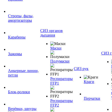
Стропы, фалы,
амортизаторы
СИЗ органов
дыхания
Карабины
Маски
СИЗ г
Зажимы
Полумаски
СИЗ рук
Анкерные линии,
петли
Респираторы
Краги
FFP1
Блок-ролики
Перчатки
Респираторы
FFP2
Верёвки, шнуры