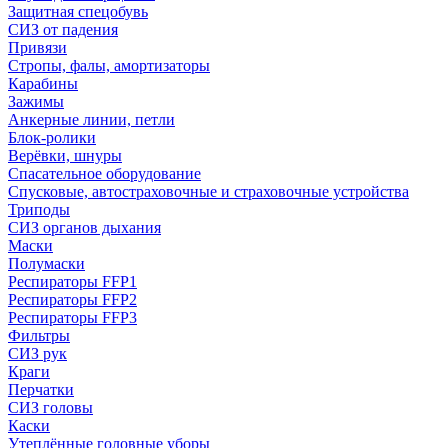
Защитная спецобувь
СИЗ от падения
Привязи
Стропы, фалы, амортизаторы
Карабины
Зажимы
Анкерные линии, петли
Блок-ролики
Верёвки, шнуры
Спасательное оборудование
Спусковые, автостраховочные и страховочные устройства
Триподы
СИЗ органов дыхания
Маски
Полумаски
Респираторы FFP1
Респираторы FFP2
Респираторы FFP3
Фильтры
СИЗ рук
Краги
Перчатки
СИЗ головы
Каски
Утеплённые головные уборы