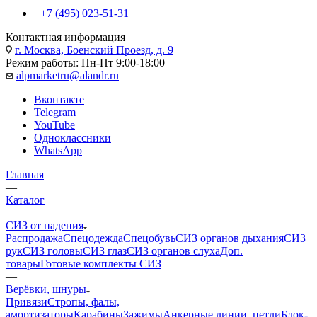
+7 (495) 023-51-31
Контактная информация
г. Москва, Боенский Проезд, д. 9
Режим работы: Пн-Пт 9:00-18:00
alpmarketru@alandr.ru
Вконтакте
Telegram
YouTube
Одноклассники
WhatsApp
Главная
—
Каталог
—
СИЗ от падения
Распродажа
Спецодежда
Спецобувь
СИЗ органов дыхания
СИЗ
рук
СИЗ головы
СИЗ глаз
СИЗ органов слуха
Доп.
товары
Готовые комплекты СИЗ
—
Верёвки, шнуры
Привязи
Стропы, фалы,
амортизаторы
Карабины
Зажимы
Анкерные линии, петли
Блок-