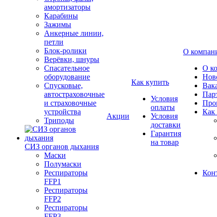
амортизаторы
Карабины
Зажимы
Анкерные линии,
петли
Блок-ролики
О компан
Верёвки, шнуры
Спасательное
О к
оборудование
Нов
Как купить
Спусковые,
Вак
автостраховочные
Пар
Условия
и страховочные
Про
оплаты
устройства
Как
Акции
Условия
Триподы
доставки
Гарантия
на товар
СИЗ органов дыхания
Маски
Полумаски
Респираторы
Кон
FFP1
Респираторы
FFP2
Респираторы
FFP3