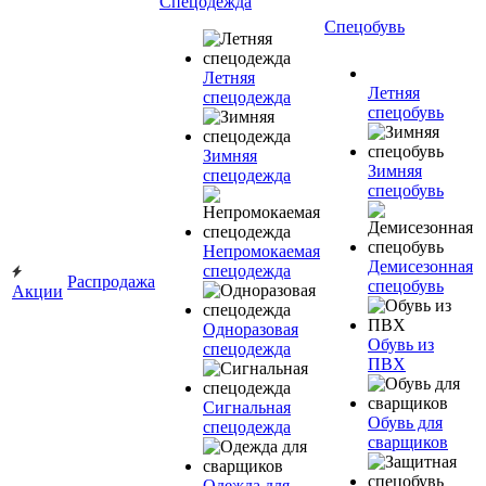
Спецодежда
Спецобувь
Летняя
Летняя
спецодежда
спецобувь
Зимняя
Зимняя
спецодежда
спецобувь
Непромокаемая
Демисезонная
спецодежда
Распродажа
спецобувь
Акции
Одноразовая
Обувь из
спецодежда
ПВХ
Сигнальная
Обувь для
спецодежда
сварщиков
Одежда для