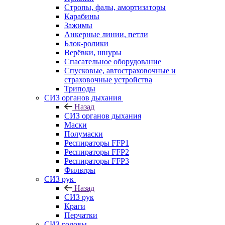
Стропы, фалы, амортизаторы
Карабины
Зажимы
Анкерные линии, петли
Блок-ролики
Верёвки, шнуры
Спасательное оборудование
Спусковые, автостраховочные и
страховочные устройства
Триподы
СИЗ органов дыхания
Назад
СИЗ органов дыхания
Маски
Полумаски
Респираторы FFP1
Респираторы FFP2
Респираторы FFP3
Фильтры
СИЗ рук
Назад
СИЗ рук
Краги
Перчатки
СИЗ головы