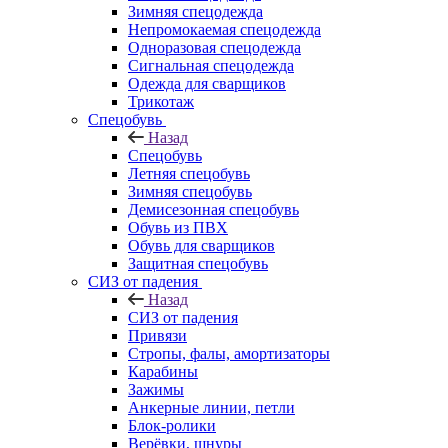
Зимняя спецодежда
Непромокаемая спецодежда
Одноразовая спецодежда
Сигнальная спецодежда
Одежда для сварщиков
Трикотаж
Спецобувь
Назад
Спецобувь
Летняя спецобувь
Зимняя спецобувь
Демисезонная спецобувь
Обувь из ПВХ
Обувь для сварщиков
Защитная спецобувь
СИЗ от падения
Назад
СИЗ от падения
Привязи
Стропы, фалы, амортизаторы
Карабины
Зажимы
Анкерные линии, петли
Блок-ролики
Верёвки, шнуры