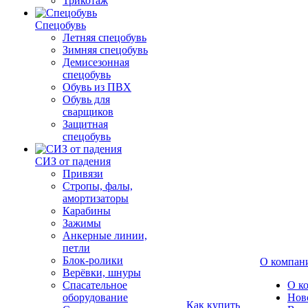
Трикотаж
Спецобувь
Летняя спецобувь
Зимняя спецобувь
Демисезонная
спецобувь
Обувь из ПВХ
Обувь для
сварщиков
Защитная
спецобувь
СИЗ от падения
Привязи
Стропы, фалы,
амортизаторы
Карабины
Зажимы
Анкерные линии,
петли
Блок-ролики
О компан
Верёвки, шнуры
Спасательное
О к
оборудование
Нов
Как купить