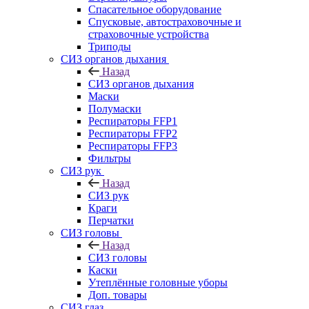
Спасательное оборудование
Спусковые, автостраховочные и
страховочные устройства
Триподы
СИЗ органов дыхания
Назад
СИЗ органов дыхания
Маски
Полумаски
Респираторы FFP1
Респираторы FFP2
Респираторы FFP3
Фильтры
СИЗ рук
Назад
СИЗ рук
Краги
Перчатки
СИЗ головы
Назад
СИЗ головы
Каски
Утеплённые головные уборы
Доп. товары
СИЗ глаз