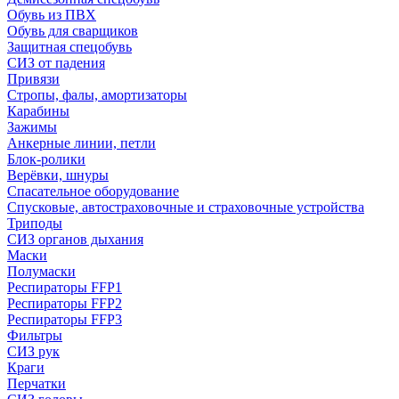
Обувь из ПВХ
Обувь для сварщиков
Защитная спецобувь
СИЗ от падения
Привязи
Стропы, фалы, амортизаторы
Карабины
Зажимы
Анкерные линии, петли
Блок-ролики
Верёвки, шнуры
Спасательное оборудование
Спусковые, автостраховочные и страховочные устройства
Триподы
СИЗ органов дыхания
Маски
Полумаски
Респираторы FFP1
Респираторы FFP2
Респираторы FFP3
Фильтры
СИЗ рук
Краги
Перчатки