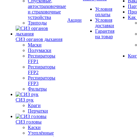
Спусковые,
Вак
автостраховочные
Пар
Условия
и страховочные
Про
оплаты
устройства
Как
Акции
Условия
Триподы
доставки
Гарантия
на товар
СИЗ органов дыхания
Маски
Полумаски
Респираторы
Кон
FFP1
Респираторы
FFP2
Респираторы
FFP3
Фильтры
СИЗ рук
Краги
Перчатки
СИЗ головы
Каски
Утеплённые