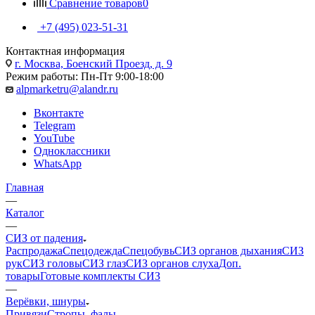
Сравнение товаров
0
+7 (495) 023-51-31
Контактная информация
г. Москва, Боенский Проезд, д. 9
Режим работы: Пн-Пт 9:00-18:00
alpmarketru@alandr.ru
Вконтакте
Telegram
YouTube
Одноклассники
WhatsApp
Главная
—
Каталог
—
СИЗ от падения
Распродажа
Спецодежда
Спецобувь
СИЗ органов дыхания
СИЗ
рук
СИЗ головы
СИЗ глаз
СИЗ органов слуха
Доп.
товары
Готовые комплекты СИЗ
—
Верёвки, шнуры
Привязи
Стропы, фалы,