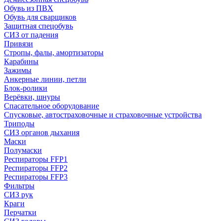
Обувь из ПВХ
Обувь для сварщиков
Защитная спецобувь
СИЗ от падения
Привязи
Стропы, фалы, амортизаторы
Карабины
Зажимы
Анкерные линии, петли
Блок-ролики
Верёвки, шнуры
Спасательное оборудование
Спусковые, автостраховочные и страховочные устройства
Триподы
СИЗ органов дыхания
Маски
Полумаски
Респираторы FFP1
Респираторы FFP2
Респираторы FFP3
Фильтры
СИЗ рук
Краги
Перчатки