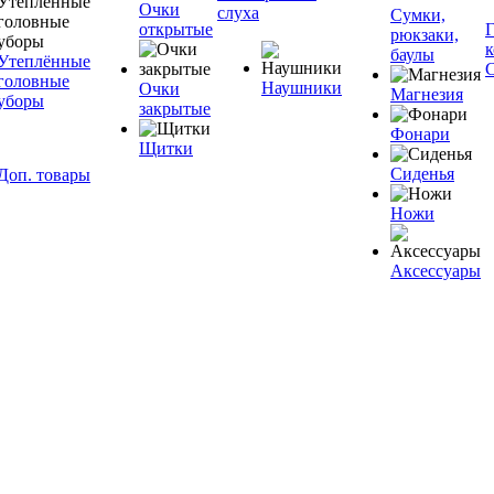
Очки
слуха
Сумки,
открытые
рюкзаки,
баулы
Утеплённые
головные
Наушники
Очки
Магнезия
уборы
закрытые
Фонари
Щитки
Сиденья
Доп. товары
Ножи
Аксессуары