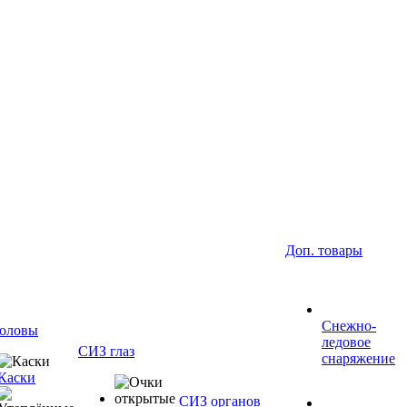
Доп. товары
Снежно-
оловы
ледовое
СИЗ глаз
снаряжение
Каски
СИЗ органов