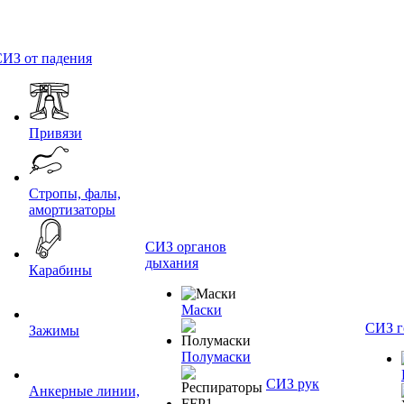
ИЗ от падения
Привязи
Стропы, фалы,
амортизаторы
СИЗ органов
дыхания
Карабины
Маски
СИЗ г
Зажимы
Полумаски
СИЗ рук
Анкерные линии,