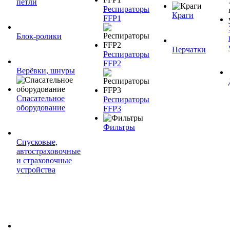
петли
Респираторы
Краги
FFP1
Блок-ролики
Перчатки
Респираторы
FFP2
Верёвки, шнуры
Спасательное
Респираторы
оборудование
FFP3
Фильтры
Спусковые,
автостраховочные
и страховочные
устройства