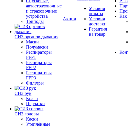
Спусковые,
Вак
автостраховочные
Пар
Условия
и страховочные
Про
оплаты
устройства
Как
Акции
Условия
Триподы
доставки
Гарантия
на товар
СИЗ органов дыхания
Маски
Полумаски
Респираторы
Кон
FFP1
Респираторы
FFP2
Респираторы
FFP3
Фильтры
СИЗ рук
Краги
Перчатки
СИЗ головы
Каски
Утеплённые