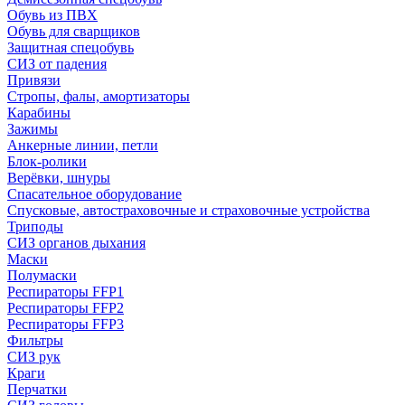
Обувь из ПВХ
Обувь для сварщиков
Защитная спецобувь
СИЗ от падения
Привязи
Стропы, фалы, амортизаторы
Карабины
Зажимы
Анкерные линии, петли
Блок-ролики
Верёвки, шнуры
Спасательное оборудование
Спусковые, автостраховочные и страховочные устройства
Триподы
СИЗ органов дыхания
Маски
Полумаски
Респираторы FFP1
Респираторы FFP2
Респираторы FFP3
Фильтры
СИЗ рук
Краги
Перчатки