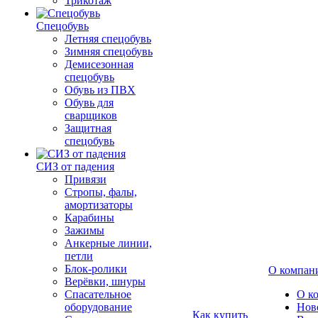
Трикотаж
Спецобувь
Летняя спецобувь
Зимняя спецобувь
Демисезонная
спецобувь
Обувь из ПВХ
Обувь для
сварщиков
Защитная
спецобувь
СИЗ от падения
Привязи
Стропы, фалы,
амортизаторы
Карабины
Зажимы
Анкерные линии,
петли
Блок-ролики
О компан
Верёвки, шнуры
Спасательное
О к
оборудование
Нов
Как купить