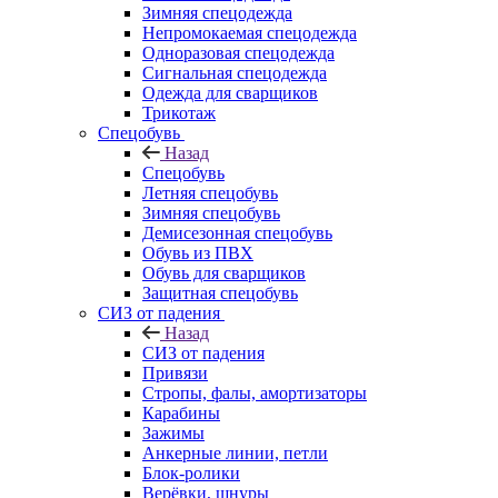
Зимняя спецодежда
Непромокаемая спецодежда
Одноразовая спецодежда
Сигнальная спецодежда
Одежда для сварщиков
Трикотаж
Спецобувь
Назад
Спецобувь
Летняя спецобувь
Зимняя спецобувь
Демисезонная спецобувь
Обувь из ПВХ
Обувь для сварщиков
Защитная спецобувь
СИЗ от падения
Назад
СИЗ от падения
Привязи
Стропы, фалы, амортизаторы
Карабины
Зажимы
Анкерные линии, петли
Блок-ролики
Верёвки, шнуры