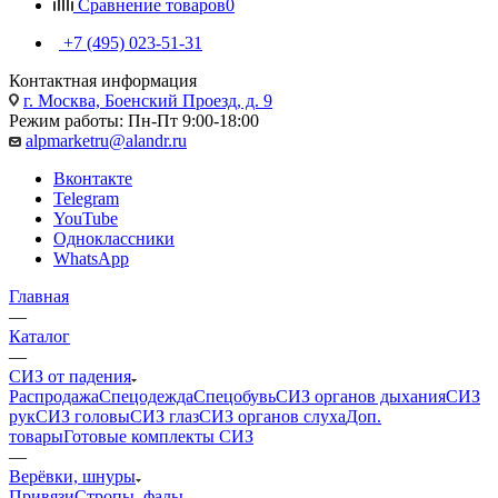
Сравнение товаров
0
+7 (495) 023-51-31
Контактная информация
г. Москва, Боенский Проезд, д. 9
Режим работы: Пн-Пт 9:00-18:00
alpmarketru@alandr.ru
Вконтакте
Telegram
YouTube
Одноклассники
WhatsApp
Главная
—
Каталог
—
СИЗ от падения
Распродажа
Спецодежда
Спецобувь
СИЗ органов дыхания
СИЗ
рук
СИЗ головы
СИЗ глаз
СИЗ органов слуха
Доп.
товары
Готовые комплекты СИЗ
—
Верёвки, шнуры
Привязи
Стропы, фалы,