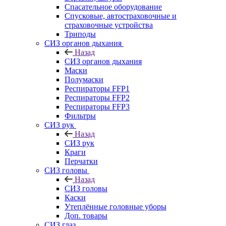
Спасательное оборудование
Спусковые, автостраховочные и
страховочные устройства
Триподы
СИЗ органов дыхания
Назад
СИЗ органов дыхания
Маски
Полумаски
Респираторы FFP1
Респираторы FFP2
Респираторы FFP3
Фильтры
СИЗ рук
Назад
СИЗ рук
Краги
Перчатки
СИЗ головы
Назад
СИЗ головы
Каски
Утеплённые головные уборы
Доп. товары
СИЗ глаз