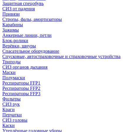
Защитная спецобувь
СИЗ от падения
Привязи
Стропы, фалы, амортизаторы
Карабины
Зажимы
Анкерные линии, петли
Блок-ролики
Верёвки, шнуры
Спасательное оборудование
Спусковые, автостраховочные и страховочные устройства
Триподы
СИЗ органов дыхания
Маски
Полумаски
Респираторы FFP1
Респираторы FFP2
Респираторы FFP3
Фильтры
СИЗ рук
Краги
Перчатки
СИЗ головы
Каски
Утеплённые головные уборы