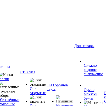
Доп. товары
Снежно-
оловы
ледовое
СИЗ глаз
снаряжение
Каски
СИЗ органов
Очки
слуха
Сумки,
открытые
рюкзаки,
баулы
Утеплённые
головные
Наушники
Очки