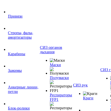
Привязи
Стропы, фалы,
амортизаторы
СИЗ органов
дыхания
Карабины
Маски
СИЗ г
Зажимы
Полумаски
СИЗ рук
Анкерные линии,
петли
Респираторы
Краги
FFP1
Блок-ролики