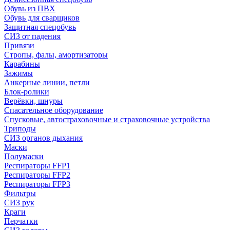
Обувь из ПВХ
Обувь для сварщиков
Защитная спецобувь
СИЗ от падения
Привязи
Стропы, фалы, амортизаторы
Карабины
Зажимы
Анкерные линии, петли
Блок-ролики
Верёвки, шнуры
Спасательное оборудование
Спусковые, автостраховочные и страховочные устройства
Триподы
СИЗ органов дыхания
Маски
Полумаски
Респираторы FFP1
Респираторы FFP2
Респираторы FFP3
Фильтры
СИЗ рук
Краги
Перчатки