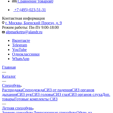
Сравнение товаров
0
+7 (495) 023-51-31
Контактная информация
г. Москва, Боенский Проезд, д. 9
Режим работы: Пн-Пт 9:00-18:00
alpmarketru@alandr.ru
Вконтакте
Telegram
YouTube
Одноклассники
WhatsApp
Главная
—
Каталог
—
Спецобувь
Распродажа
Спецодежда
СИЗ от падения
СИЗ органов
дыхания
СИЗ рук
СИЗ головы
СИЗ глаз
СИЗ органов слуха
Доп.
товары
Готовые комплекты СИЗ
—
Летняя спецобувь
Зимняя спецобувь
Демисезонная спецобувь
Обувь из