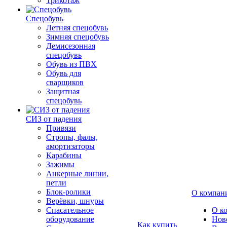
Трикотаж
Спецобувь
Летняя спецобувь
Зимняя спецобувь
Демисезонная
спецобувь
Обувь из ПВХ
Обувь для
сварщиков
Защитная
спецобувь
СИЗ от падения
Привязи
Стропы, фалы,
амортизаторы
Карабины
Зажимы
Анкерные линии,
петли
Блок-ролики
О компан
Верёвки, шнуры
Спасательное
О к
оборудование
Нов
Как купить