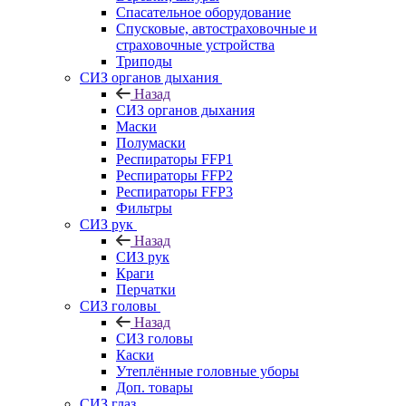
Спасательное оборудование
Спусковые, автостраховочные и
страховочные устройства
Триподы
СИЗ органов дыхания
Назад
СИЗ органов дыхания
Маски
Полумаски
Респираторы FFP1
Респираторы FFP2
Респираторы FFP3
Фильтры
СИЗ рук
Назад
СИЗ рук
Краги
Перчатки
СИЗ головы
Назад
СИЗ головы
Каски
Утеплённые головные уборы
Доп. товары
СИЗ глаз