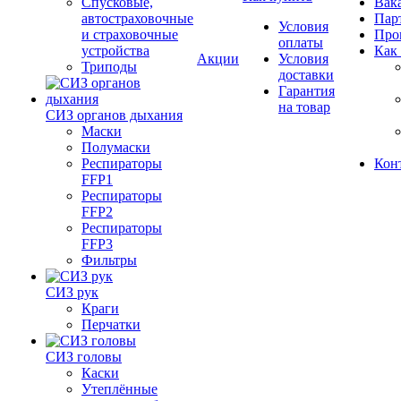
Спусковые,
Вак
автостраховочные
Пар
Условия
и страховочные
Про
оплаты
устройства
Как
Акции
Условия
Триподы
доставки
Гарантия
на товар
СИЗ органов дыхания
Маски
Полумаски
Респираторы
Кон
FFP1
Респираторы
FFP2
Респираторы
FFP3
Фильтры
СИЗ рук
Краги
Перчатки
СИЗ головы
Каски
Утеплённые