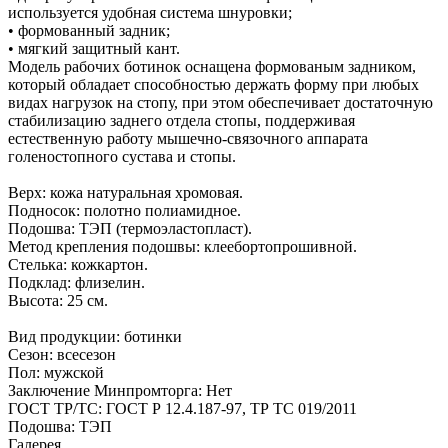
используется удобная система шнуровки;
• формованный задник;
• мягкий защитный кант.
Модель рабочих ботинок оснащена формованым задником,
который обладает способностью держать форму при любых
видах нагрузок на стопу, при этом обеспечивает достаточную
стабилизацию заднего отдела стопы, поддерживая
естественную работу мышечно-связочного аппарата
голеностопного сустава и стопы.
Верх: кожа натуральная хромовая.
Подносок: полотно полиамидное.
Подошва: ТЭП (термоэластопласт).
Метод крепления подошвы: клеебортопрошивной.
Стелька: кожкартон.
Подклад: флизелин.
Высота: 25 см.
Вид продукции: ботинки
Сезон: всесезон
Пол: мужской
Заключение Минпромторга: Нет
ГОСТ ТР/ТС: ГОСТ Р 12.4.187-97, ТР ТС 019/2011
Подошва: ТЭП
Галерея