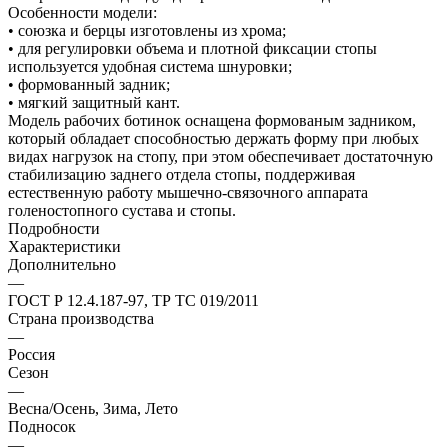
Особенности модели:
• союзка и берцы изготовлены из хрома;
• для регулировки объема и плотной фиксации стопы
используется удобная система шнуровки;
• формованный задник;
• мягкий защитный кант.
Модель рабочих ботинок оснащена формованым задником,
который обладает способностью держать форму при любых
видах нагрузок на стопу, при этом обеспечивает достаточную
стабилизацию заднего отдела стопы, поддерживая
естественную работу мышечно-связочного аппарата
голеностопного сустава и стопы.
Подробности
Характеристики
Дополнительно
—
ГОСТ Р 12.4.187-97, ТР ТС 019/2011
Страна производства
—
Россия
Сезон
—
Весна/Осень, Зима, Лето
Подносок
—