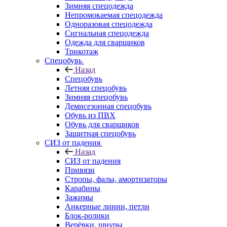
Зимняя спецодежда
Непромокаемая спецодежда
Одноразовая спецодежда
Сигнальная спецодежда
Одежда для сварщиков
Трикотаж
Спецобувь
Назад
Спецобувь
Летняя спецобувь
Зимняя спецобувь
Демисезонная спецобувь
Обувь из ПВХ
Обувь для сварщиков
Защитная спецобувь
СИЗ от падения
Назад
СИЗ от падения
Привязи
Стропы, фалы, амортизаторы
Карабины
Зажимы
Анкерные линии, петли
Блок-ролики
Верёвки, шнуры