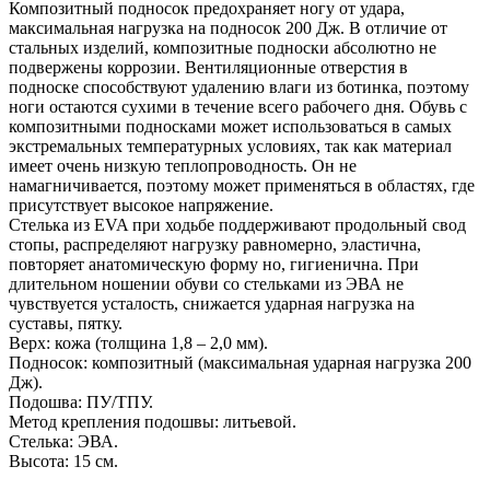
Композитный подносок предохраняет ногу от удара,
максимальная нагрузка на подносок 200 Дж. В отличие от
стальных изделий, композитные подноски абсолютно не
подвержены коррозии. Вентиляционные отверстия в
подноске способствуют удалению влаги из ботинка, поэтому
ноги остаются сухими в течение всего рабочего дня. Обувь с
композитными подносками может использоваться в самых
экстремальных температурных условиях, так как материал
имеет очень низкую теплопроводность. Он не
намагничивается, поэтому может применяться в областях, где
присутствует высокое напряжение.
Стелька из EVA при ходьбе поддерживают продольный свод
стопы, распределяют нагрузку равномерно, эластична,
повторяет анатомическую форму но, гигиенична. При
длительном ношении обуви со стельками из ЭВА не
чувствуется усталость, снижается ударная нагрузка на
суставы, пятку.
Верх: кожа (толщина 1,8 – 2,0 мм).
Подносок: композитный (максимальная ударная нагрузка 200
Дж).
Подошва: ПУ/ТПУ.
Метод крепления подошвы: литьевой.
Стелька: ЭВА.
Высота: 15 см.