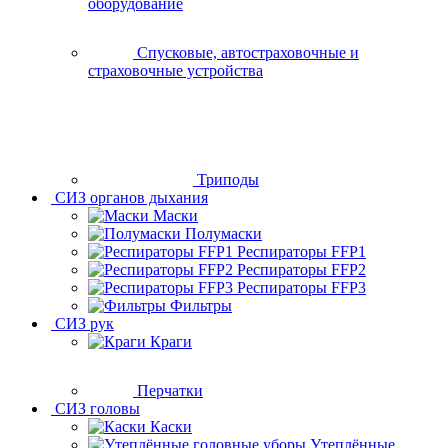
оборудование
Спусковые, автостраховочные и
страховочные устройства
Триподы
СИЗ органов дыхания
Маски
Полумаски
Респираторы FFP1
Респираторы FFP2
Респираторы FFP3
Фильтры
СИЗ рук
Краги
Перчатки
СИЗ головы
Каски
Утеплённые