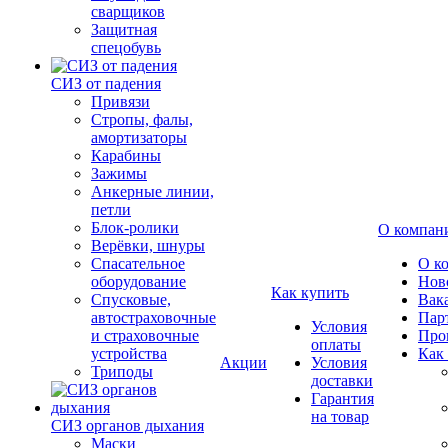
сварщиков
Защитная
спецобувь
СИЗ от падения
Привязи
Стропы, фалы,
амортизаторы
Карабины
Зажимы
Анкерные линии,
петли
Блок-ролики
О компан
Верёвки, шнуры
Спасательное
О к
оборудование
Нов
Как купить
Спусковые,
Вак
автостраховочные
Пар
Условия
и страховочные
Про
оплаты
устройства
Как
Акции
Условия
Триподы
доставки
Гарантия
на товар
СИЗ органов дыхания
Маски