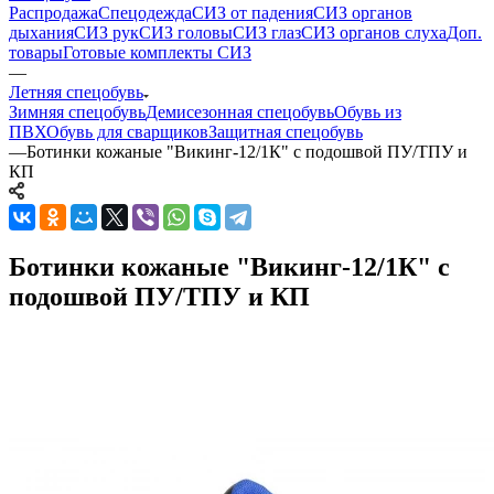
Распродажа
Спецодежда
СИЗ от падения
СИЗ органов
дыхания
СИЗ рук
СИЗ головы
СИЗ глаз
СИЗ органов слуха
Доп.
товары
Готовые комплекты СИЗ
—
Летняя спецобувь
Зимняя спецобувь
Демисезонная спецобувь
Обувь из
ПВХ
Обувь для сварщиков
Защитная спецобувь
—
Ботинки кожаные "Викинг-12/1К" с подошвой ПУ/ТПУ и
КП
Ботинки кожаные "Викинг-12/1К" с
подошвой ПУ/ТПУ и КП