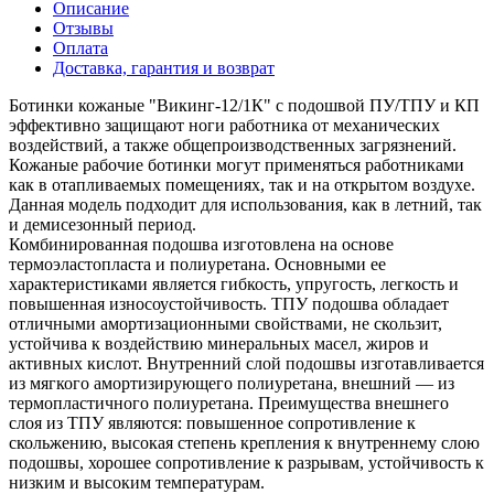
Описание
Отзывы
Оплата
Доставка, гарантия и возврат
Ботинки кожаные "Викинг-12/1К" с подошвой ПУ/ТПУ и КП
эффективно защищают ноги работника от механических
воздействий, а также общепроизводственных загрязнений.
Кожаные рабочие ботинки могут применяться работниками
как в отапливаемых помещениях, так и на открытом воздухе.
Данная модель подходит для использования, как в летний, так
и демисезонный период.
Комбинированная подошва изготовлена на основе
термоэластопласта и полиуретана. Основными ее
характеристиками является гибкость, упругость, легкость и
повышенная износоустойчивость. ТПУ подошва обладает
отличными амортизационными свойствами, не скользит,
устойчива к воздействию минеральных масел, жиров и
активных кислот. Внутренний слой подошвы изготавливается
из мягкого амортизирующего полиуретана, внешний — из
термопластичного полиуретана. Преимущества внешнего
слоя из ТПУ являются: повышенное сопротивление к
скольжению, высокая степень крепления к внутреннему слою
подошвы, хорошее сопротивление к разрывам, устойчивость к
низким и высоким температурам.