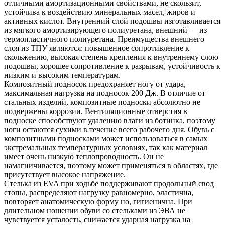
отличными амортизационными свойствами, не скользит,
устойчива к воздействию минеральных масел, жиров и
активных кислот. Внутренний слой подошвы изготавливается
из мягкого амортизирующего полиуретана, внешний — из
термопластичного полиуретана. Преимущества внешнего
слоя из ТПУ являются: повышенное сопротивление к
скольжению, высокая степень крепления к внутреннему слою
подошвы, хорошее сопротивление к разрывам, устойчивость к
низким и высоким температурам.
Композитный подносок предохраняет ногу от удара,
максимальная нагрузка на подносок 200 Дж. В отличие от
стальных изделий, композитные подноски абсолютно не
подвержены коррозии. Вентиляционные отверстия в
подноске способствуют удалению влаги из ботинка, поэтому
ноги остаются сухими в течение всего рабочего дня. Обувь с
композитными подносками может использоваться в самых
экстремальных температурных условиях, так как материал
имеет очень низкую теплопроводность. Он не
намагничивается, поэтому может применяться в областях, где
присутствует высокое напряжение.
Стелька из EVA при ходьбе поддерживают продольный свод
стопы, распределяют нагрузку равномерно, эластична,
повторяет анатомическую форму но, гигиенична. При
длительном ношении обуви со стельками из ЭВА не
чувствуется усталость, снижается ударная нагрузка на