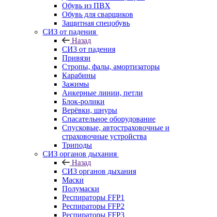
Обувь из ПВХ
Обувь для сварщиков
Защитная спецобувь
СИЗ от падения
Назад
СИЗ от падения
Привязи
Стропы, фалы, амортизаторы
Карабины
Зажимы
Анкерные линии, петли
Блок-ролики
Верёвки, шнуры
Спасательное оборудование
Спусковые, автостраховочные и
страховочные устройства
Триподы
СИЗ органов дыхания
Назад
СИЗ органов дыхания
Маски
Полумаски
Респираторы FFP1
Респираторы FFP2
Респираторы FFP3