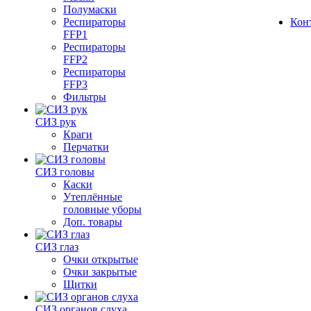
Полумаски
Респираторы
Кон
FFP1
Респираторы
FFP2
Респираторы
FFP3
Фильтры
СИЗ рук
Краги
Перчатки
СИЗ головы
Каски
Утеплённые
головные уборы
Доп. товары
СИЗ глаз
Очки открытые
Очки закрытые
Щитки
СИЗ органов слуха