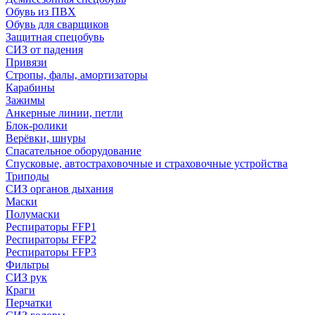
Обувь из ПВХ
Обувь для сварщиков
Защитная спецобувь
СИЗ от падения
Привязи
Стропы, фалы, амортизаторы
Карабины
Зажимы
Анкерные линии, петли
Блок-ролики
Верёвки, шнуры
Спасательное оборудование
Спусковые, автостраховочные и страховочные устройства
Триподы
СИЗ органов дыхания
Маски
Полумаски
Респираторы FFP1
Респираторы FFP2
Респираторы FFP3
Фильтры
СИЗ рук
Краги
Перчатки